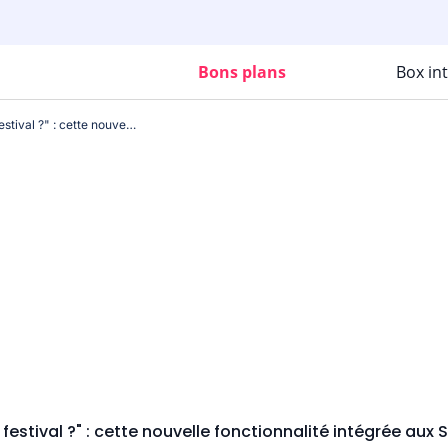
Bons plans
Box in
"Quelle tenue choisir pour un festival ?" : cette nouvelle fonctionnalité intégrée aux Samsung est révolutionnaire !
 festival ?" : cette nouvelle fonctionnalité intégrée aux