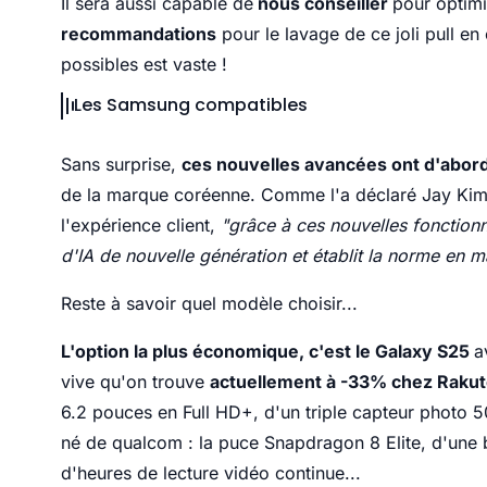
Il sera aussi capable de
nous conseiller
pour optimi
recommandations
pour le lavage de ce joli pull e
possibles est vaste !
Les Samsung compatibles
Sans surprise,
ces nouvelles avancées ont d'abord
de la marque coréenne. Comme l'a déclaré Jay Kim,
l'expérience client,
"grâce à ces nouvelles fonctionn
d'IA de nouvelle génération et établit la norme en m
Reste à savoir quel modèle choisir...
L'option la plus économique, c'est le Galaxy S25
a
vive qu'on trouve
actuellement à -33% chez Raku
6.2 pouces en Full HD+, d'un triple capteur photo 
né de qualcom : la puce Snapdragon 8 Elite, d'une 
d'heures de lecture vidéo continue...