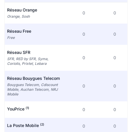
Réseau Orange
0
0
Orange, Sosh
Réseau Free
0
0
Free
Réseau SFR
0
0
SFR, RED by SFR, Syma,
Coriolis, Prixtel, Lebara
Réseau Bouygues Telecom
Bouygues Telecom, Cdiscount
0
0
Mobile, Auchan Telecom, NRJ
Mobile
(1)
YouPrice
0
0
(2)
La Poste Mobile
0
0