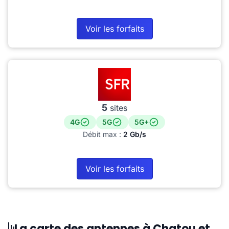
Voir les forfaits
5
sites
4G
5G
5G+
Débit max :
2 Gb/s
Voir les forfaits
La carte des antennes à Chatou et