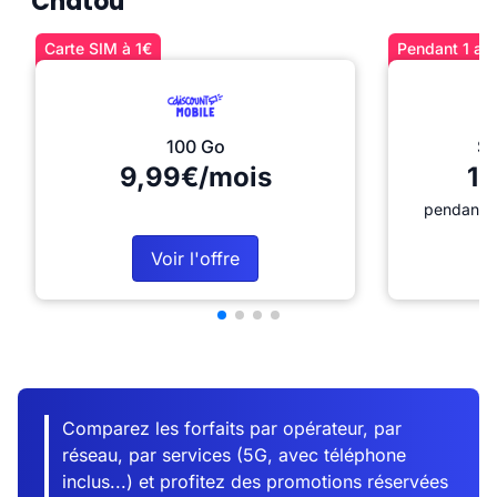
Chatou
Carte SIM à 1€
Pendant 1 an 
100 Go
Sé
9,99€/mois
12
pendant 1
Voir l'offre
Comparez les forfaits par opérateur, par
réseau, par services (5G, avec téléphone
inclus...) et profitez des promotions réservées