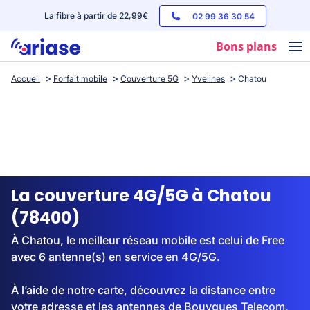
La fibre à partir de 22,99€
02 99 36 30 54
Bons plans
Accueil
Forfait mobile
Couverture 5G
Yvelines
Chatou
Box internet
Forfaits mobile
Téléphones
Streaming
La couverture 4G/5G à Chatou
(78400)
À Chatou, le meilleur réseau mobile est celui de Free
avec 6 antenne(s) en service en 4G/5G.
À l’aide de notre carte, découvrez la distance entre
votre adresse et les antennes de Bouygues Telecom,