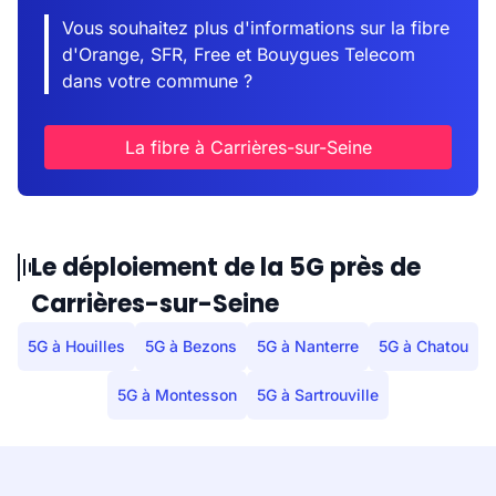
Vous souhaitez plus d'informations sur la fibre
d'Orange, SFR, Free et Bouygues Telecom
dans votre commune ?
La fibre à Carrières-sur-Seine
Le déploiement de la 5G près de
Carrières-sur-Seine
5G à Houilles
5G à Bezons
5G à Nanterre
5G à Chatou
5G à Montesson
5G à Sartrouville