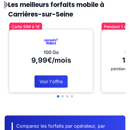
Les meilleurs forfaits mobile à
Carrières-sur-Seine
Carte SIM à 1€
Pendant 1 an 
100 Go
Sé
9,99€/mois
12
pendant 1
Voir l'offre
Comparez les forfaits par opérateur, par