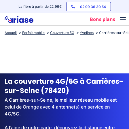
La fibre à partir de 22,99€
02 99 36 30 54
Bons plans
Accueil
Forfait mobile
Couverture 5G
Yvelines
Carrières-sur-Sei
Box internet
Forfaits mobile
Téléphones
Streaming
La couverture 4G/5G à Carrières-
sur-Seine (78420)
À Carrières-sur-Seine, le meilleur réseau mobile est
celui de Orange avec 4 antenne(s) en service en
4G/5G.
À l’aide de notre carte, découvrez la distance entre