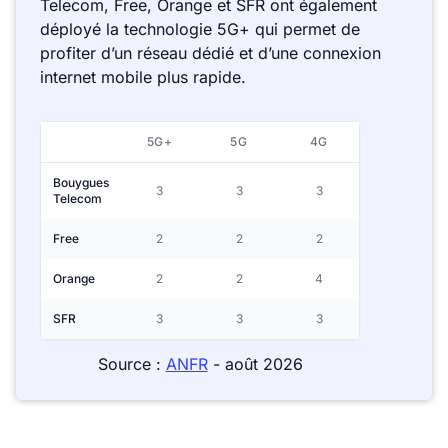
Telecom, Free, Orange et SFR ont également
déployé la technologie 5G+ qui permet de
profiter d’un réseau dédié et d’une connexion
internet mobile plus rapide.
5G+
5G
4G
Bouygues
3
3
3
Telecom
Free
2
2
2
Orange
2
2
4
SFR
3
3
3
Source :
ANFR
- août 2026