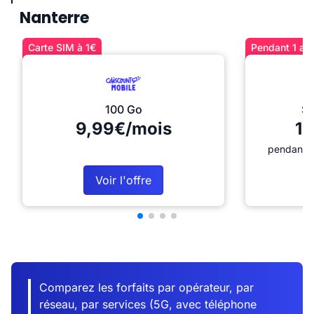
Nanterre
Carte SIM à 1€
Pendant 1 an 
100 Go
Sé
9,99€/mois
12
pendant 1
Voir l'offre
Comparez les forfaits par opérateur, par
réseau, par services (5G, avec téléphone