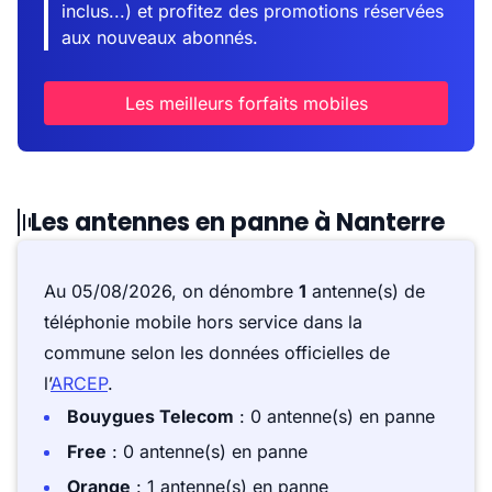
inclus...) et profitez des promotions réservées
aux nouveaux abonnés.
Les meilleurs forfaits mobiles
Les antennes en panne à Nanterre
Au 05/08/2026, on dénombre
1
antenne(s) de
téléphonie mobile hors service dans la
commune selon les données officielles de
l’
ARCEP
.
Bouygues Telecom
: 0 antenne(s) en panne
Free
: 0 antenne(s) en panne
Orange
: 1 antenne(s) en panne