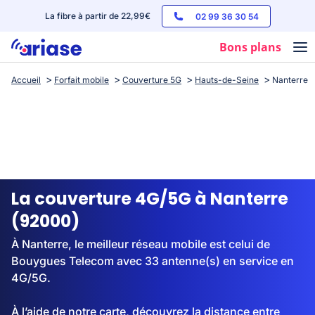
La fibre à partir de 22,99€
02 99 36 30 54
Bons plans
Accueil
Forfait mobile
Couverture 5G
Hauts-de-Seine
Nanterre
Box internet
Forfaits mobile
Téléphones
Streaming
La couverture 4G/5G à Nanterre
(92000)
À Nanterre, le meilleur réseau mobile est celui de
Bouygues Telecom avec 33 antenne(s) en service en
4G/5G.
À l’aide de notre carte, découvrez la distance entre