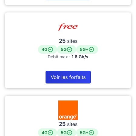
25
sites
4G
5G
5G+
Débit max :
1.6 Gb/s
Voir les forfaits
25
sites
4G
5G
5G+