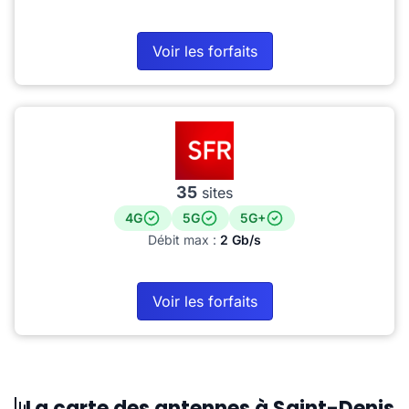
Voir les forfaits
35
sites
4G
5G
5G+
Débit max :
2 Gb/s
Voir les forfaits
La carte des antennes à Saint-Denis