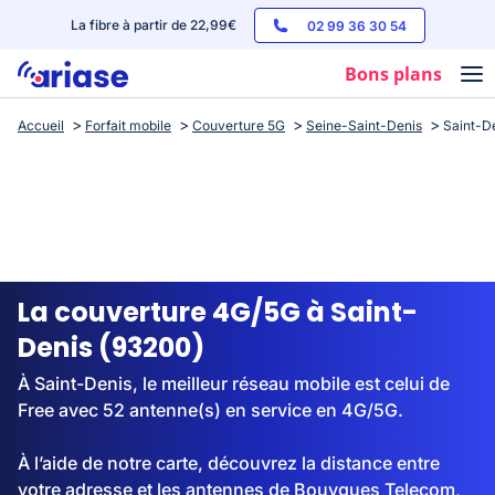
La fibre à partir de 22,99€
02 99 36 30 54
Bons plans
Accueil
Forfait mobile
Couverture 5G
Seine-Saint-Denis
Saint-D
Box internet
Forfaits mobile
Téléphones
Streaming
La couverture 4G/5G à Saint-
Denis (93200)
À Saint-Denis, le meilleur réseau mobile est celui de
Free avec 52 antenne(s) en service en 4G/5G.
À l’aide de notre carte, découvrez la distance entre
votre adresse et les antennes de Bouygues Telecom,