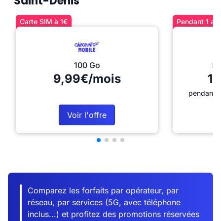
Saint-Denis
Carte SIM à 1€
Pendant 1 an 
100 Go
Sé
9,99€/mois
12
pendant 1
Voir l'offre
Comparez les forfaits par opérateur, par
réseau, par services (5G, avec téléphone
inclus...) et profitez des promotions réservées