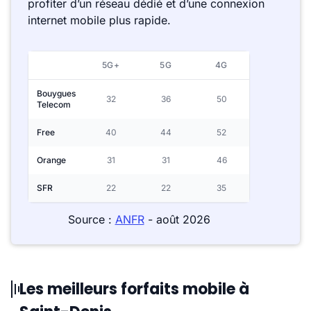
profiter d’un réseau dédié et d’une connexion
internet mobile plus rapide.
5G+
5G
4G
Bouygues
32
36
50
Telecom
Free
40
44
52
Orange
31
31
46
SFR
22
22
35
Source :
ANFR
- août 2026
Les meilleurs forfaits mobile à