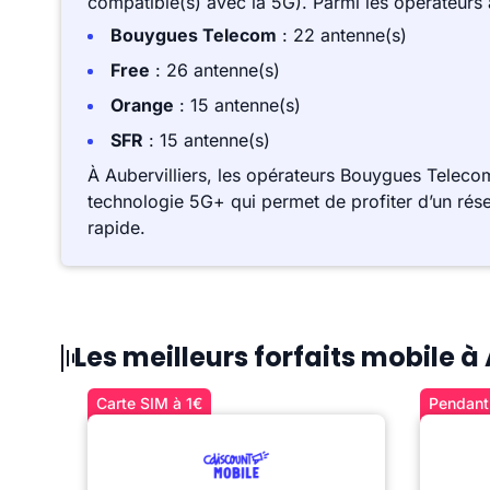
compatible(s) avec la 5G). Parmi les opérateurs
Bouygues Telecom
: 22 antenne(s)
Free
: 26 antenne(s)
Orange
: 15 antenne(s)
SFR
: 15 antenne(s)
À Aubervilliers, les opérateurs Bouygues Teleco
technologie 5G+ qui permet de profiter d’un rése
rapide.
Les meilleurs forfaits mobile à 
Carte SIM à 1€
Pendant 