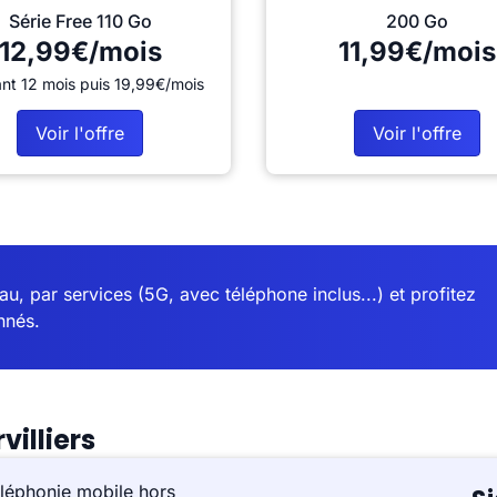
Série Free 110 Go
200 Go
12,99€/mois
11,99€/mois
nt 12 mois puis 19,99€/mois
Voir l'offre
Voir l'offre
u, par services (5G, avec téléphone inclus...) et profitez
nnés.
illiers
léphonie mobile hors