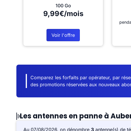
100 Go
9,99€/mois
penda
Voir l'offre
Comparez les forfaits par opérateur, par résea
des promotions réservées aux nouveaux abo
Les antennes en panne à Auberv
Au 07/08/2026, on dénombre
3
antenne(s) de té