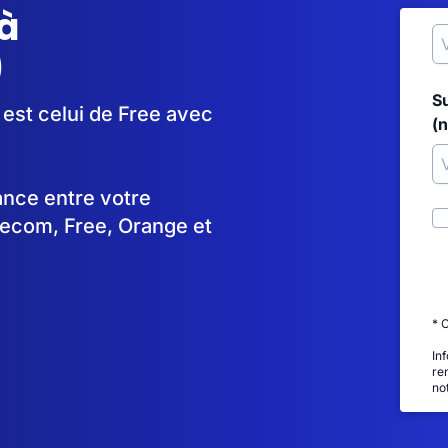
à
)
S
 est celui de Free avec
(
tance entre votre
lecom, Free, Orange et
* 
In
re
no