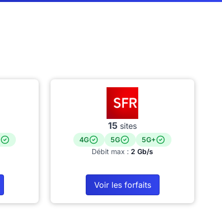
15
sites
4G
5G
5G+
Débit max :
2 Gb/s
Voir les forfaits