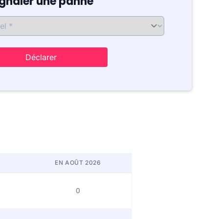
ignaler une panne
Déclarer
EN AOÛT 2026
0