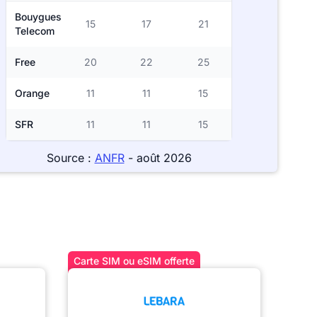
Bouygues
15
17
21
Telecom
Free
20
22
25
Orange
11
11
15
SFR
11
11
15
Source :
ANFR
- août 2026
Carte SIM ou eSIM offerte