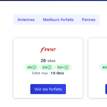
Antennes
Meilleurs forfaits
Pannes
26
sites
4G
5G
5G+
4G
Débit max :
1.6 Gb/s
Voir les forfaits