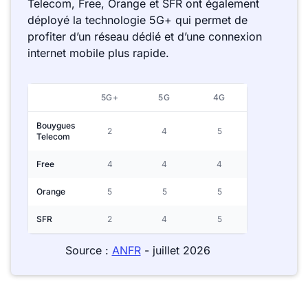
Telecom, Free, Orange et SFR ont également
déployé la technologie 5G+ qui permet de
profiter d’un réseau dédié et d’une connexion
internet mobile plus rapide.
5G+
5G
4G
Bouygues
2
4
5
Telecom
Free
4
4
4
Orange
5
5
5
SFR
2
4
5
Source :
ANFR
- juillet 2026