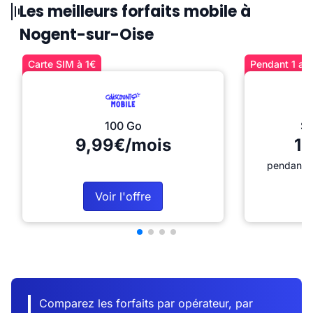
Les meilleurs forfaits mobile à
Nogent-sur-Oise
Carte SIM à 1€
Pendant 1 an 
100 Go
Sé
9,99€/mois
12
pendant 1
Voir l'offre
Comparez les forfaits par opérateur, par