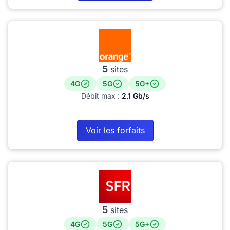
5
sites
4G
5G
5G+
Débit max :
2.1 Gb/s
Voir les forfaits
5
sites
4G
5G
5G+