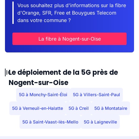
Vous souhaitez plus d'informations sur la fibre
d'Orange, SFR, Free et Bouygues Telecom
dans votre commune ?
La fibre à Nogent-sur-Oise
Le déploiement de la 5G près de
Nogent-sur-Oise
5G à Monchy-Saint-Éloi
5G à Villers-Saint-Paul
5G à Verneuil-en-Halatte
5G à Creil
5G à Montataire
5G à Saint-Vaast-lès-Mello
5G à Laigneville