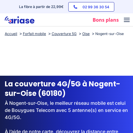
La fibre à partir de 22,99€
02 99 36 30 54
Bons plans
Accueil
Forfait mobile
Couverture 5G
Oise
Nogent-sur-Oise
Box internet
Forfaits mobile
Téléphones
Streaming
La couverture 4G/5G à Nogent-
sur-Oise (60180)
À Nogent-sur-Oise, le meilleur réseau mobile est celui
de Bouygues Telecom avec 5 antenne(s) en service en
4G/5G.
À l’aide de notre carte, découvrez la distance entre