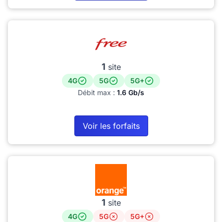
1
site
4G
5G
5G+
Débit max :
1.6 Gb/s
Voir les forfaits
1
site
4G
5G
5G+