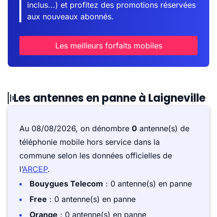
inclus...) et profitez des promotions réservées
aux nouveaux abonnés.
Les meilleurs forfaits mobiles
Les antennes en panne à Laigneville
Au 08/08/2026, on dénombre
0
antenne(s) de
téléphonie mobile hors service dans la
commune selon les données officielles de
l’
ARCEP
.
Bouygues Telecom
: 0 antenne(s) en panne
Free
: 0 antenne(s) en panne
Orange
: 0 antenne(s) en panne