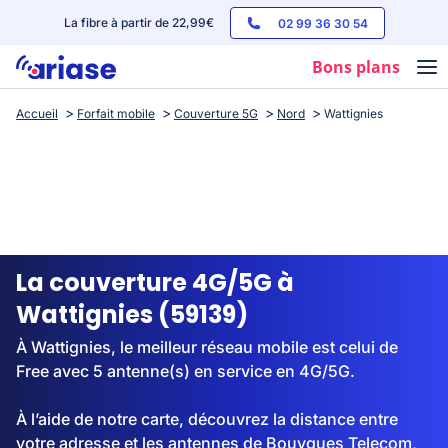
La fibre à partir de 22,99€
02 99 36 30 54
Bons plans
Accueil
Forfait mobile
Couverture 5G
Nord
Wattignies
Box internet
Forfaits mobile
Téléphones
Streaming
La couverture 4G/5G à
Wattignies (59139)
À Wattignies, le meilleur réseau mobile est celui de
Free avec 5 antenne(s) en service en 4G/5G.
À l’aide de notre carte, découvrez la distance entre
votre adresse et les antennes de Bouygues Telecom,