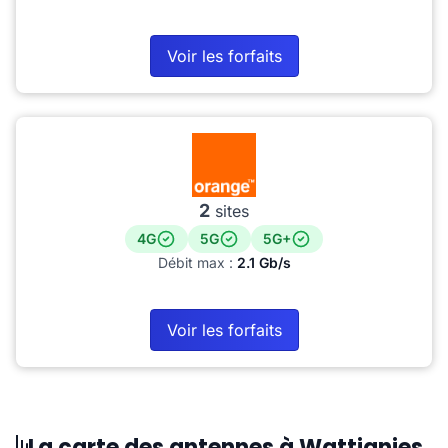
Voir les forfaits
2
sites
4G
5G
5G+
Débit max :
2.1 Gb/s
Voir les forfaits
La carte des antennes à Wattignies