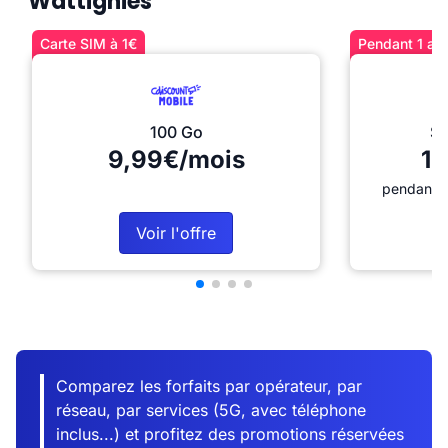
Wattignies
Carte SIM à 1€
Pendant 1 an 
100 Go
Sé
9,99€/mois
12
pendant 1
Voir l'offre
Comparez les forfaits par opérateur, par
réseau, par services (5G, avec téléphone
inclus...) et profitez des promotions réservées