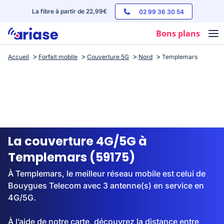
La fibre à partir de 22,99€
02 99 36 30 54
Bons plans
Accueil
Forfait mobile
Couverture 5G
Nord
Templemars
Box internet
Forfaits mobile
Téléphones
Streaming
La couverture 4G/5G à
Templemars (59175)
À Templemars, le meilleur réseau mobile est celui de
Bouygues Telecom avec 3 antenne(s) en service en
4G/5G.
À l’aide de notre carte, découvrez la distance entre