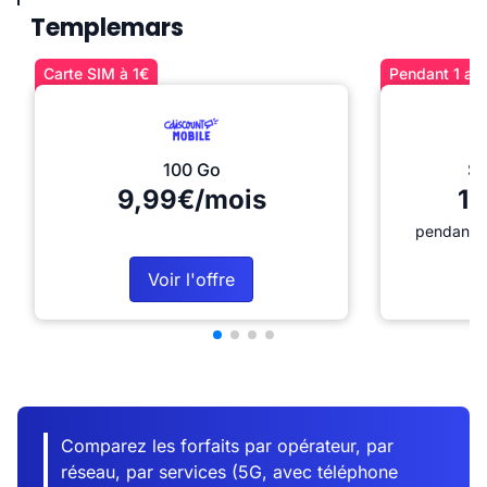
Templemars
Carte SIM à 1€
Pendant 1 an 
100 Go
Sé
9,99€/mois
12
pendant 1
Voir l'offre
Comparez les forfaits par opérateur, par
réseau, par services (5G, avec téléphone