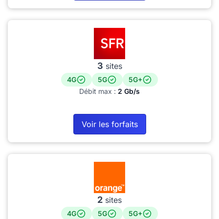
3
sites
4G
5G
5G+
Débit max :
2 Gb/s
Voir les forfaits
2
sites
4G
5G
5G+