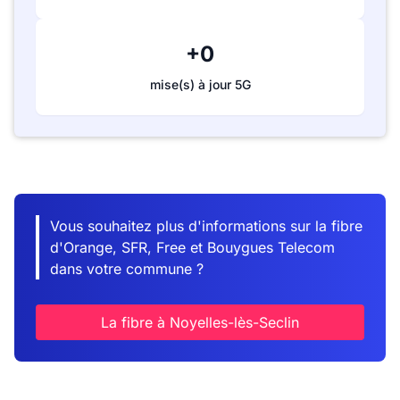
+0
mise(s) à jour 5G
Vous souhaitez plus d'informations sur la fibre
d'Orange, SFR, Free et Bouygues Telecom
dans votre commune ?
La fibre à Noyelles-lès-Seclin