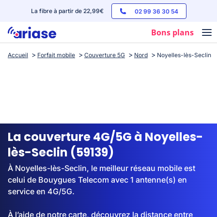
La fibre à partir de 22,99€
02 99 36 30 54
Bons plans
Accueil
Forfait mobile
Couverture 5G
Nord
Noyelles-lès-Seclin
Box internet
Forfaits mobile
Téléphones
Streaming
La couverture 4G/5G à Noyelles-
lès-Seclin (59139)
À Noyelles-lès-Seclin, le meilleur réseau mobile est
celui de Bouygues Telecom avec 1 antenne(s) en
service en 4G/5G.
À l’aide de notre carte, découvrez la distance entre