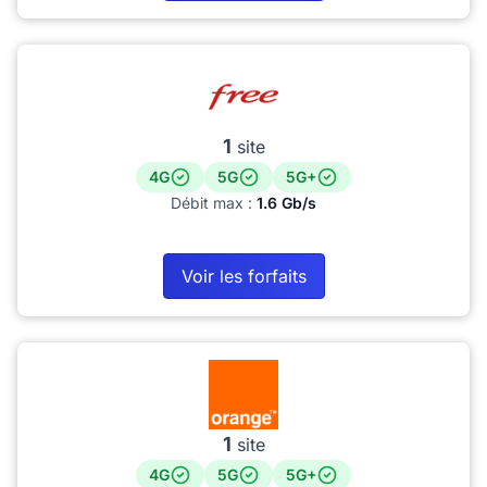
1
site
4G
5G
5G+
Débit max :
1.6 Gb/s
Voir les forfaits
1
site
4G
5G
5G+