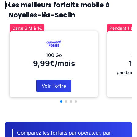
Les meilleurs forfaits mobile à
Noyelles-lès-Seclin
Carte SIM à 1€
Pendant 1 an 
100 Go
Sé
9,99€/mois
12
pendant 1
Voir l'offre
Comparez les forfaits par opérateur, par