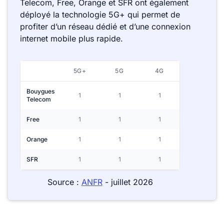
Telecom, Free, Orange et SFR ont également
déployé la technologie 5G+ qui permet de
profiter d’un réseau dédié et d’une connexion
internet mobile plus rapide.
5G+
5G
4G
Bouygues
1
1
1
Telecom
Free
1
1
1
Orange
1
1
1
SFR
1
1
1
Source :
ANFR
- juillet 2026