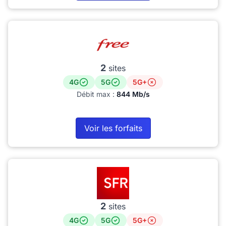
2
sites
4G
5G
5G+
Débit max :
844 Mb/s
Voir les forfaits
2
sites
4G
5G
5G+