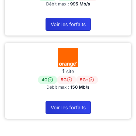
Débit max :
995 Mb/s
Voir les forfaits
1
site
4G
5G
5G+
Débit max :
150 Mb/s
Voir les forfaits