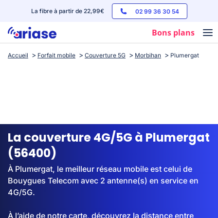
La fibre à partir de 22,99€
02 99 36 30 54
Bons plans
Accueil
Forfait mobile
Couverture 5G
Morbihan
Plumergat
Box internet
Forfaits mobile
Téléphones
Streaming
La couverture 4G/5G à Plumergat
(56400)
À Plumergat, le meilleur réseau mobile est celui de
Bouygues Telecom avec 2 antenne(s) en service en
4G/5G.
À l’aide de notre carte, découvrez la distance entre