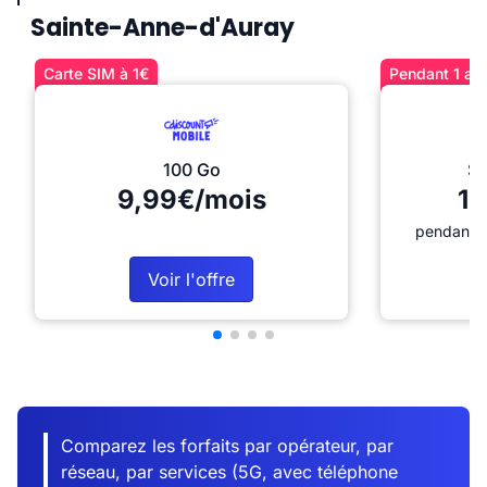
Sainte-Anne-d'Auray
Carte SIM à 1€
Pendant 1 an 
100 Go
Sé
9,99€/mois
12
pendant 1
Voir l'offre
Comparez les forfaits par opérateur, par
réseau, par services (5G, avec téléphone