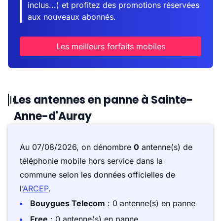
inclus...) et profitez des promotions réservées
aux nouveaux abonnés.
Les meilleurs forfaits mobiles
Les antennes en panne à Sainte-
Anne-d'Auray
Au 07/08/2026, on dénombre
0
antenne(s) de
téléphonie mobile hors service dans la
commune selon les données officielles de
l’
ARCEP
.
Bouygues Telecom
: 0 antenne(s) en panne
Free
: 0 antenne(s) en panne