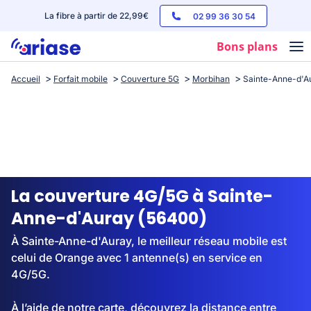
La fibre à partir de 22,99€
02 99 36 30 54
Bons plans
Accueil
Forfait mobile
Couverture 5G
Morbihan
Sainte-Anne-d'A
Box internet
Forfaits mobile
Téléphones
Streaming
La couverture 4G/5G à Sainte-
Anne-d'Auray (56400)
À Sainte-Anne-d'Auray, le meilleur réseau mobile est
celui de Orange avec 1 antenne(s) en service en
4G/5G.
À l’aide de notre carte, découvrez la distance entre