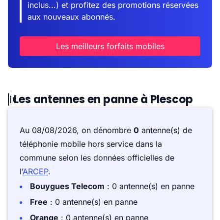
inclus...) et profitez des promotions réservées
aux nouveaux abonnés.
Les meilleurs forfaits mobiles
Les antennes en panne à Plescop
Au 08/08/2026, on dénombre
0
antenne(s) de
téléphonie mobile hors service dans la
commune selon les données officielles de
l’
ARCEP
.
Bouygues Telecom
: 0 antenne(s) en panne
Free
: 0 antenne(s) en panne
Orange
: 0 antenne(s) en panne