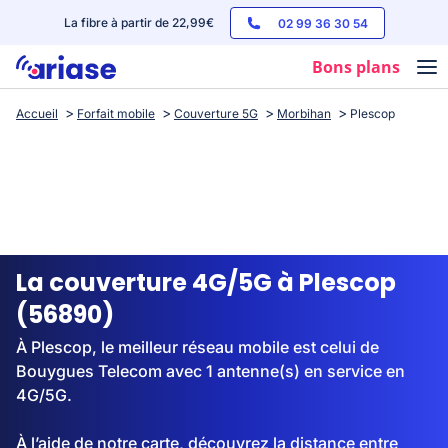
La fibre à partir de 22,99€
02 99 36 30 54
Bons plans
Accueil
Forfait mobile
Couverture 5G
Morbihan
Plescop
Box internet
Forfaits mobile
Téléphones
Streaming
La couverture 4G/5G à Plescop
(56890)
À Plescop, le meilleur réseau mobile est celui de
Bouygues Telecom avec 1 antenne(s) en service en
4G/5G.
À l’aide de notre carte, découvrez la distance entre