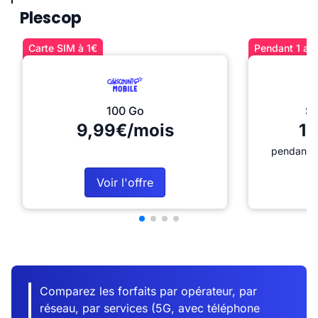
Plescop
Carte SIM à 1€
Pendant 1 an 
100 Go
Sé
9,99€/mois
12
pendant 1
Voir l'offre
Comparez les forfaits par opérateur, par
réseau, par services (5G, avec téléphone