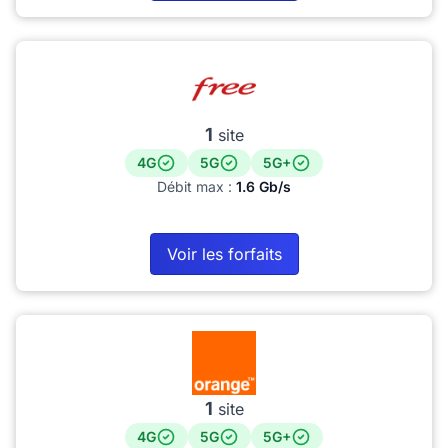
1
site
4G
5G
5G+
Débit max :
1.6 Gb/s
Voir les forfaits
1
site
4G
5G
5G+