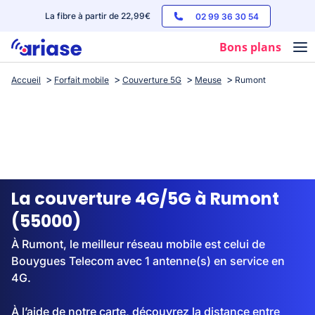
La fibre à partir de 22,99€
02 99 36 30 54
Bons plans
Accueil
Forfait mobile
Couverture 5G
Meuse
Rumont
Box internet
Forfaits mobile
Téléphones
Streaming
La couverture 4G/5G à Rumont
(55000)
À Rumont, le meilleur réseau mobile est celui de
Bouygues Telecom avec 1 antenne(s) en service en
4G.
À l’aide de notre carte, découvrez la distance entre