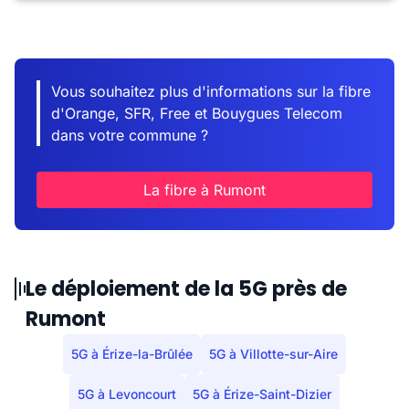
Vous souhaitez plus d'informations sur la fibre
d'Orange, SFR, Free et Bouygues Telecom
dans votre commune ?
La fibre à Rumont
Le déploiement de la 5G près de
Rumont
5G à Érize-la-Brûlée
5G à Villotte-sur-Aire
5G à Levoncourt
5G à Érize-Saint-Dizier