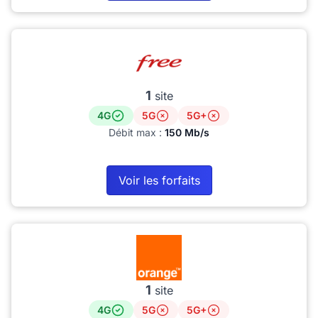
1
site
4G
5G
5G+
Débit max :
150 Mb/s
Voir les forfaits
1
site
4G
5G
5G+