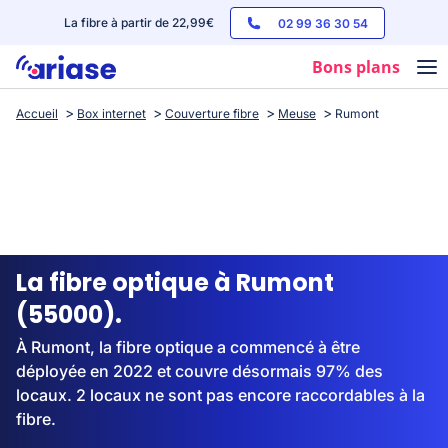
La fibre à partir de 22,99€
02 99 36 30 54
Bons plans
Accueil
Box internet
Couverture fibre
Meuse
Rumont
Box internet
Forfaits mobile
Téléphones
Streaming
La fibre optique à Rumont
(55000).
À Rumont, la fibre optique a commencé à être
déployée en 2022 et couvre désormais 97% des
locaux. 2 locaux ne sont pas encore raccordables à la
fibre.