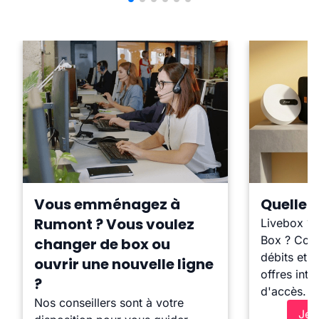
Vous emménagez à
Quelle b
Rumont ? Vous voulez
Livebox ?
Box ? Comp
changer de box ou
débits et l
ouvrir une nouvelle ligne
offres inte
?
d'accès.
Nos conseillers sont à votre
Je 