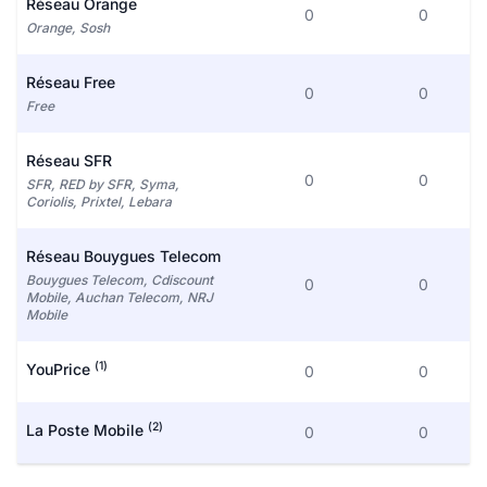
Réseau Orange
0
0
Orange, Sosh
Réseau Free
0
0
Free
Réseau SFR
0
0
SFR, RED by SFR, Syma,
Coriolis, Prixtel, Lebara
Réseau Bouygues Telecom
Bouygues Telecom, Cdiscount
0
0
Mobile, Auchan Telecom, NRJ
Mobile
(1)
YouPrice
0
0
(2)
La Poste Mobile
0
0