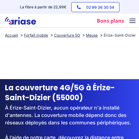
La fibre à partir de 22,99€
02 99 36 30 54
Bons plans
Accueil
Forfait mobile
Couverture 5G
Meuse
Érize-Saint-Dizier
Box internet
Forfaits mobile
Téléphones
Streaming
La couverture 4G/5G à Érize-
Saint-Dizier (55000)
À Érize-Saint-Dizier, aucun opérateur n'a installé
d'antennes. La couverture mobile dépend donc des
réseaux déployés dans les communes périphériques.
À l’aide de notre carte, découvrez la distance entre