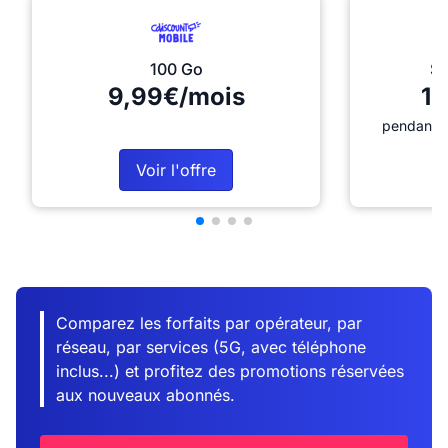
100 Go
Sé
9,99€/mois
12
pendant 1
Voir l'offre
Comparez les forfaits par opérateur, par
réseau, par services (5G, avec téléphone
inclus...) et profitez des promotions réservées
aux nouveaux abonnés.