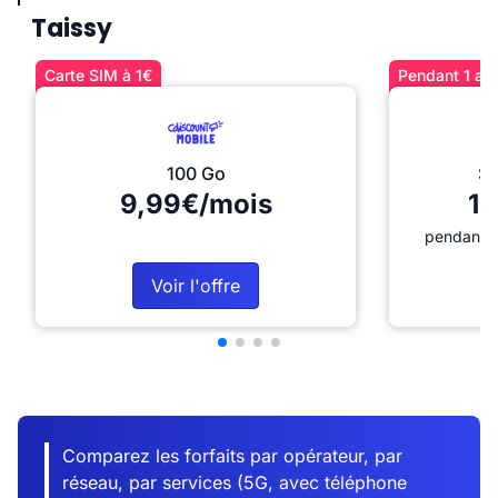
Taissy
Carte SIM à 1€
Pendant 1 an 
100 Go
Sé
9,99€/mois
12
pendant 1
Voir l'offre
Comparez les forfaits par opérateur, par
réseau, par services (5G, avec téléphone