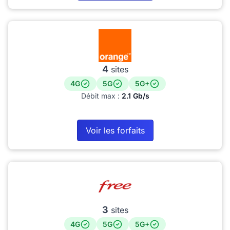
4
sites
4G
5G
5G+
Débit max :
2.1 Gb/s
Voir les forfaits
3
sites
4G
5G
5G+