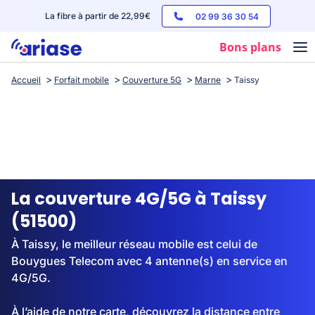
La fibre à partir de 22,99€
02 99 36 30 54
Bons plans
Accueil
Forfait mobile
Couverture 5G
Marne
Taissy
Box internet
Forfaits mobile
Téléphones
Streaming
La couverture 4G/5G à Taissy
(51500)
À Taissy, le meilleur réseau mobile est celui de
Bouygues Telecom avec 4 antenne(s) en service en
4G/5G.
À l’aide de notre carte, découvrez la distance entre