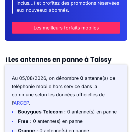
inclus...) et profitez des promotions réservées
aux nouveaux abonnés.
Les meilleurs forfaits mobiles
Les antennes en panne à Taissy
Au 05/08/2026, on dénombre
0
antenne(s) de
téléphonie mobile hors service dans la
commune selon les données officielles de
l’
ARCEP
.
Bouygues Telecom
: 0 antenne(s) en panne
Free
: 0 antenne(s) en panne
Orange
: 0 antenne(s) en panne