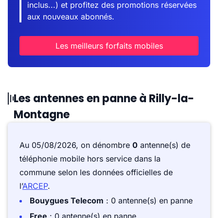
inclus...) et profitez des promotions réservées
aux nouveaux abonnés.
Les meilleurs forfaits mobiles
Les antennes en panne à Rilly-la-
Montagne
Au 05/08/2026, on dénombre
0
antenne(s) de
téléphonie mobile hors service dans la
commune selon les données officielles de
l’
ARCEP
.
Bouygues Telecom
: 0 antenne(s) en panne
Free
: 0 antenne(s) en panne