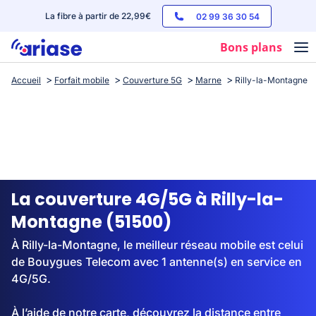
La fibre à partir de 22,99€
02 99 36 30 54
Bons plans
Accueil
Forfait mobile
Couverture 5G
Marne
Rilly-la-Montagne
Box internet
Forfaits mobile
Téléphones
Streaming
La couverture 4G/5G à Rilly-la-
Montagne (51500)
À Rilly-la-Montagne, le meilleur réseau mobile est celui
de Bouygues Telecom avec 1 antenne(s) en service en
4G/5G.
À l’aide de notre carte, découvrez la distance entre