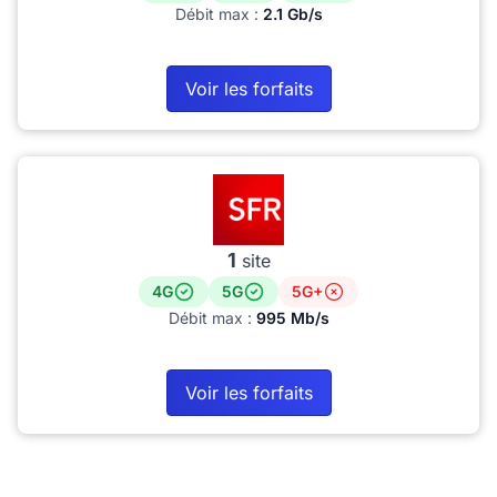
Débit max :
2.1 Gb/s
Voir les forfaits
1
site
4G
5G
5G+
Débit max :
995 Mb/s
Voir les forfaits