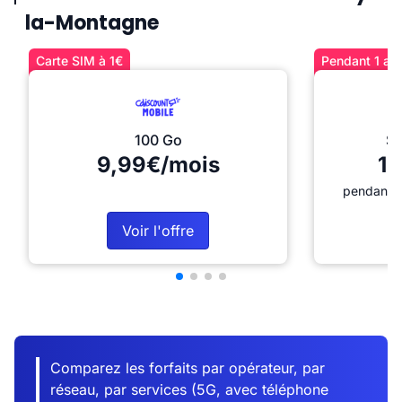
la-Montagne
Carte SIM à 1€
Pendant 1 an 
100 Go
Sé
9,99€/mois
12
pendant 1
Voir l'offre
Comparez les forfaits par opérateur, par
réseau, par services (5G, avec téléphone