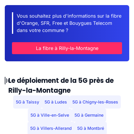
Vous souhaitez plus d'informations sur la fibre
d'Orange, SFR, Free et Bouygues Telecom
dans votre commune ?
La fibre à Rilly-la-Montagne
Le déploiement de la 5G près de
Rilly-la-Montagne
5G à Taissy
5G à Ludes
5G à Chigny-les-Roses
5G à Ville-en-Selve
5G à Germaine
5G à Villers-Allerand
5G à Montbré