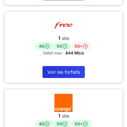
1
site
4G
5G
5G+
Débit max :
844 Mb/s
Voir les forfaits
1
site
4G
5G
5G+