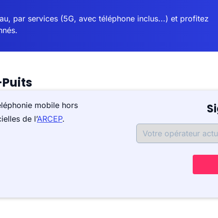
u, par services (5G, avec téléphone inclus...) et profitez
nnés.
-Puits
éléphonie mobile hors
S
elles de l’
ARCEP
.