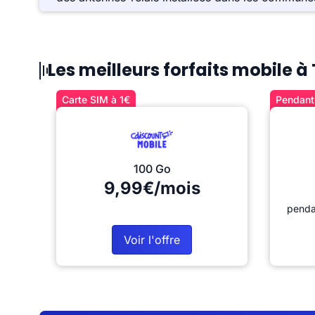
Les meilleurs forfaits mobile à
Carte SIM à 1€
Pendant 
100 Go
9,99€/mois
penda
Voir l'offre