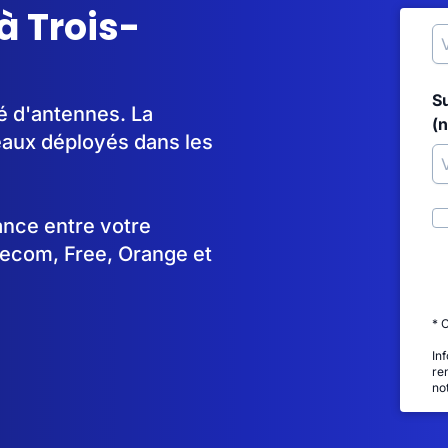
à Trois-
S
lé d'antennes. La
(
aux déployés dans les
tance entre votre
lecom, Free, Orange et
* 
In
re
no