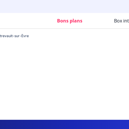
Bons plans
Box in
revault-sur-Èvre