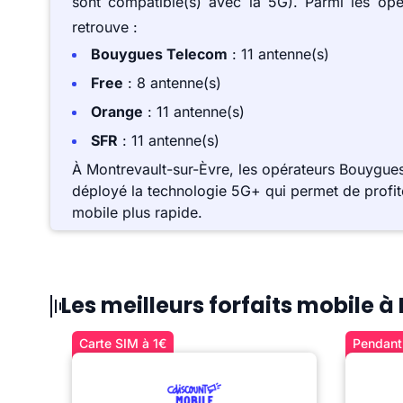
sont compatible(s) avec la 5G). Parmi les op
retrouve :
Bouygues Telecom
: 11 antenne(s)
Free
: 8 antenne(s)
Orange
: 11 antenne(s)
SFR
: 11 antenne(s)
À Montrevault-sur-Èvre, les opérateurs Bouygue
déployé la technologie 5G+ qui permet de profite
mobile plus rapide.
Les meilleurs forfaits mobile 
Carte SIM à 1€
Pendant 