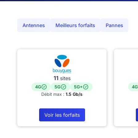
Antennes
Meilleurs forfaits
Pannes
11
sites
4G
5G
5G+
4G
Débit max :
1.5 Gb/s
Voir les forfaits