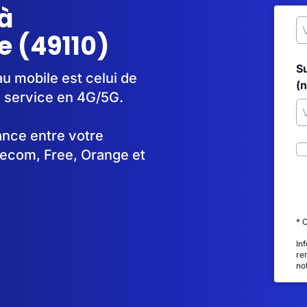
à
e (49110)
S
u mobile est celui de
(
 service en 4G/5G.
tance entre votre
lecom, Free, Orange et
* 
In
re
no