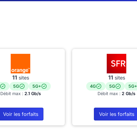
11
11
sites
sites
5G
5G+
4G
5G
5G+
Débit max :
2.1 Gb/s
Débit max :
2 Gb/s
Voir les forfaits
Voir les forfaits