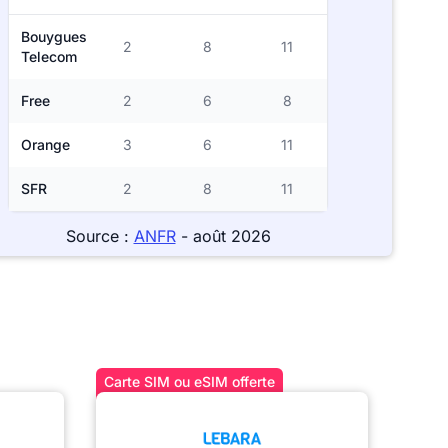
Bouygues
2
8
11
Telecom
Free
2
6
8
Orange
3
6
11
SFR
2
8
11
Source :
ANFR
- août 2026
Carte SIM ou eSIM offerte