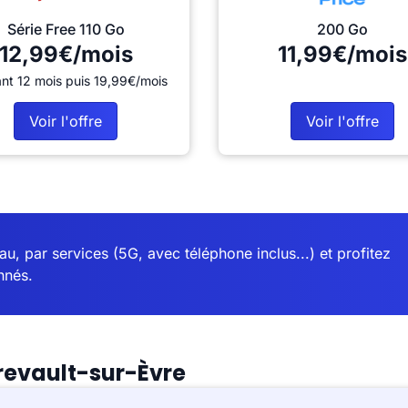
Série Free 110 Go
200 Go
12,99€/mois
11,99€/mois
nt 12 mois puis 19,99€/mois
Voir l'offre
Voir l'offre
u, par services (5G, avec téléphone inclus...) et profitez
nnés.
revault-sur-Èvre