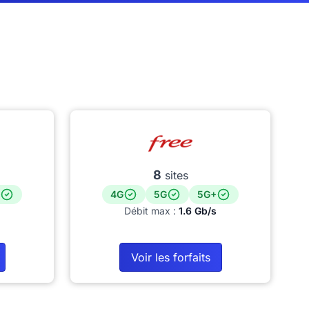
8
sites
4G
5G
5G+
Débit max :
1.6 Gb/s
Voir les forfaits