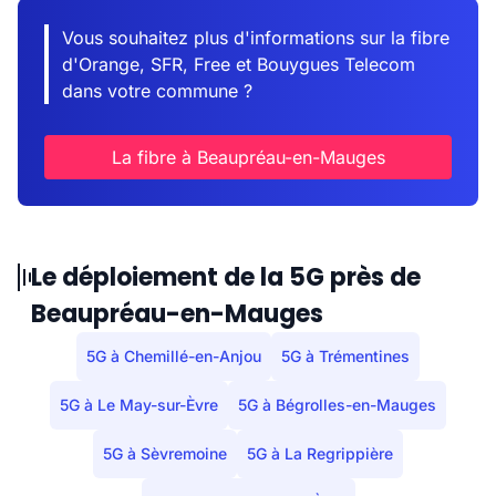
Vous souhaitez plus d'informations sur la fibre
d'Orange, SFR, Free et Bouygues Telecom
dans votre commune ?
La fibre à Beaupréau-en-Mauges
Le déploiement de la 5G près de
Beaupréau-en-Mauges
5G à Chemillé-en-Anjou
5G à Trémentines
5G à Le May-sur-Èvre
5G à Bégrolles-en-Mauges
5G à Sèvremoine
5G à La Regrippière