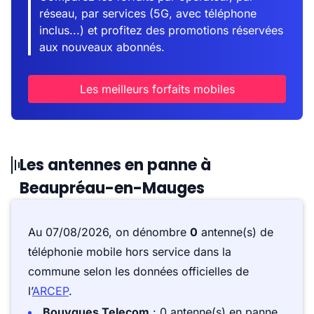
réseau, par services (5G, avec téléphone
inclus...) et profitez des promotions réservées
aux nouveaux abonnés.
Les meilleurs forfaits mobiles
Les antennes en panne à
Beaupréau-en-Mauges
Au 07/08/2026, on dénombre
0
antenne(s) de
téléphonie mobile hors service dans la
commune selon les données officielles de
l’
ARCEP
.
Bouygues Telecom
: 0 antenne(s) en panne