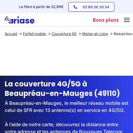
La fibre à partir de 22,99€
02 99 36 30 54
Bons plans
Accueil
Forfait mobile
Couverture 5G
Maine-et-Loire
Beaupréau
Box internet
Forfaits mobile
Téléphones
Streaming
La couverture 4G/5G à
Beaupréau-en-Mauges (49110)
À Beaupréau-en-Mauges, le meilleur réseau mobile est
celui de SFR avec 13 antenne(s) en service en 4G/5G.
À l’aide de notre carte, découvrez la distance entre
votre adresse et les antennes de Bouygues Telecom,