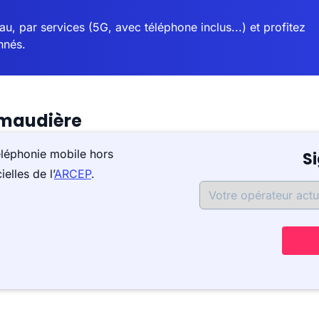
u, par services (5G, avec téléphone inclus...) et profitez
nnés.
emaudière
éléphonie mobile hors
S
elles de l’
ARCEP
.