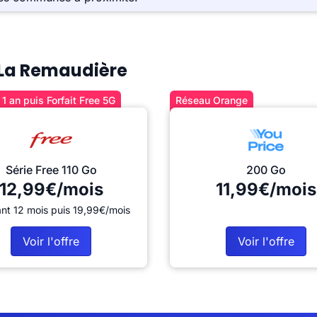
à La Remaudière
1 an puis Forfait Free 5G
Réseau Orange
Série Free 110 Go
200 Go
12,99€/mois
11,99€/mois
nt 12 mois puis 19,99€/mois
Voir l'offre
Voir l'offre