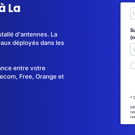
à La
S
tallé d'antennes. La
(
aux déployés dans les
tance entre votre
lecom, Free, Orange et
* 
In
re
no