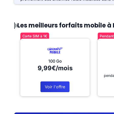
Les meilleurs forfaits mobile 
Carte SIM à 1€
Pendant 
100 Go
9,99€/mois
penda
Voir l'offre