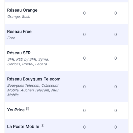
Réseau Orange
0
0
Orange, Sosh
Réseau Free
0
0
Free
Réseau SFR
0
0
SFR, RED by SFR, Syma,
Coriolis, Prixtel, Lebara
Réseau Bouygues Telecom
Bouygues Telecom, Cdiscount
0
0
Mobile, Auchan Telecom, NRJ
Mobile
(1)
YouPrice
0
0
(2)
La Poste Mobile
0
0