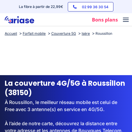
La fibre à partir de 22,99€
02 99 36 30 54
Bons plans
Accueil
Forfait mobile
Couverture 5G
Isère
Roussillon
Box internet
Forfaits mobile
Téléphones
Streaming
La couverture 4G/5G à Roussillon
(38150)
À Roussillon, le meilleur réseau mobile est celui de
Free avec 3 antenne(s) en service en 4G/5G.
À l’aide de notre carte, découvrez la distance entre
votre adresse et les antennes de Bouygues Telecom,