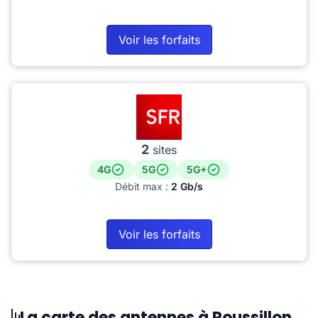
Voir les forfaits
2
sites
4G
5G
5G+
Débit max :
2 Gb/s
Voir les forfaits
La carte des antennes à Roussillon