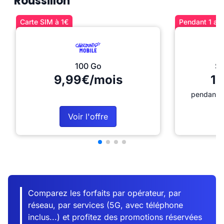
Roussillon
Carte SIM à 1€
Pendant 1 an 
100 Go
Sé
9,99€/mois
12
pendant 1
Voir l'offre
Comparez les forfaits par opérateur, par
réseau, par services (5G, avec téléphone
inclus...) et profitez des promotions réservées