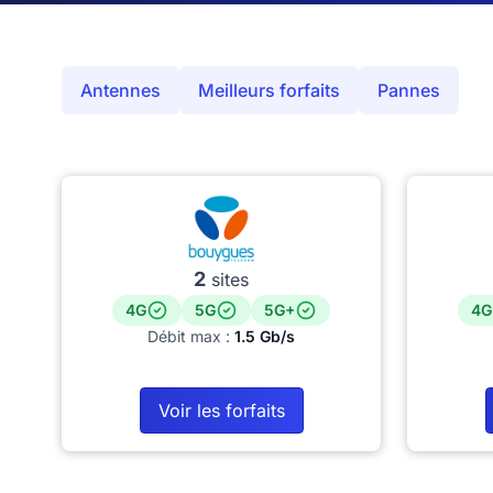
Antennes
Meilleurs forfaits
Pannes
2
sites
4G
5G
5G+
4G
Débit max :
1.5 Gb/s
Voir les forfaits