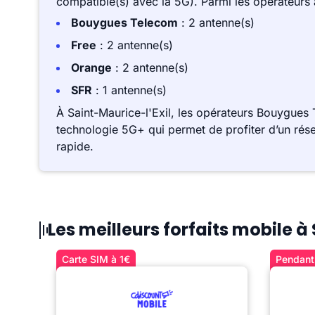
compatible(s) avec la 5G). Parmi les opérateurs
Bouygues Telecom
: 2 antenne(s)
Free
: 2 antenne(s)
Orange
: 2 antenne(s)
SFR
: 1 antenne(s)
À Saint-Maurice-l'Exil, les opérateurs Bouygues
technologie 5G+ qui permet de profiter d’un rése
rapide.
Les meilleurs forfaits mobile à
Carte SIM à 1€
Pendant 