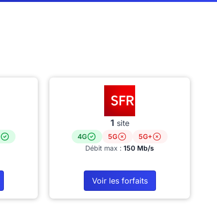
1
site
4G
5G
5G+
Débit max :
150 Mb/s
Voir les forfaits