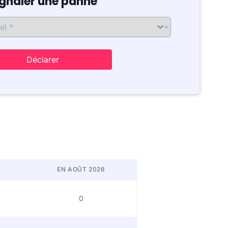
ignaler une panne
Déclarer
EN AOÛT 2026
0