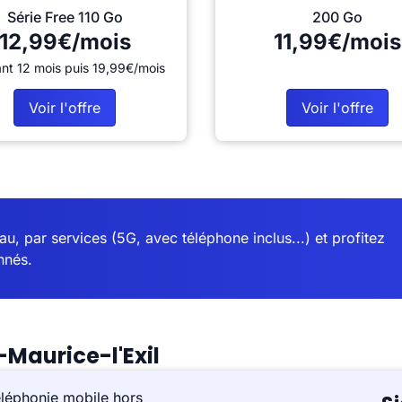
Série Free 110 Go
200 Go
12,99€/mois
11,99€/mois
nt 12 mois puis 19,99€/mois
Voir l'offre
Voir l'offre
u, par services (5G, avec téléphone inclus...) et profitez
nnés.
-Maurice-l'Exil
éléphonie mobile hors