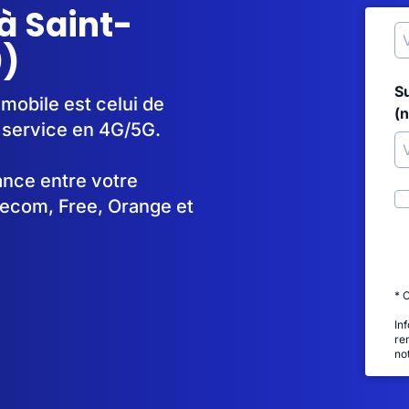
à Saint-
0)
S
 mobile est celui de
(
 service en 4G/5G.
tance entre votre
lecom, Free, Orange et
* 
In
re
no