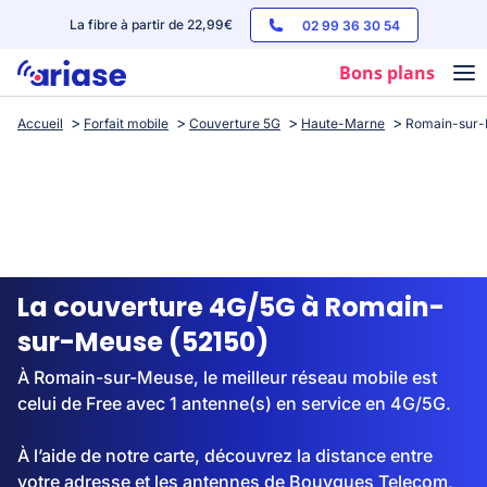
La fibre à partir de 22,99€
02 99 36 30 54
Bons plans
Accueil
Forfait mobile
Couverture 5G
Haute-Marne
Romain-sur
Box internet
Forfaits mobile
Téléphones
Streaming
La couverture 4G/5G à Romain-
sur-Meuse (52150)
À Romain-sur-Meuse, le meilleur réseau mobile est
celui de Free avec 1 antenne(s) en service en 4G/5G.
À l’aide de notre carte, découvrez la distance entre
votre adresse et les antennes de Bouygues Telecom,