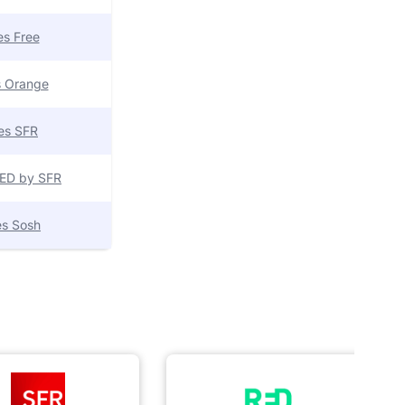
res Free
es Orange
res SFR
 RED by SFR
res Sosh