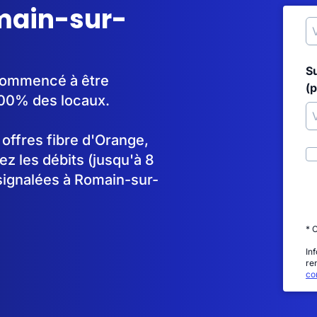
omain-sur-
S
 commencé à être
(p
100% des locaux.
s offres fibre d'Orange,
 les débits (jusqu'à 8
signalées à Romain-sur-
* 
In
re
con