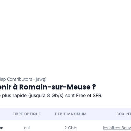
tenir à Romain-sur-Meuse ?
 plus rapide (jusqu'à 8 Gb/s) sont Free et SFR.
FIBRE OPTIQUE
DÉBIT MAXIMUM
BOX IN
om
oui
2 Gb/s
les offres Bo