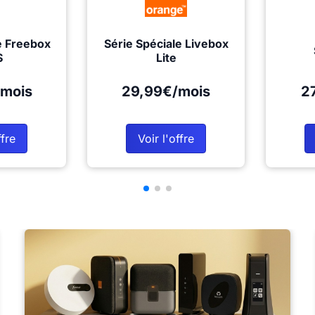
e Freebox
Série Spéciale Livebox
S
Lite
mois
29,99€/mois
2
ffre
Voir l'offre