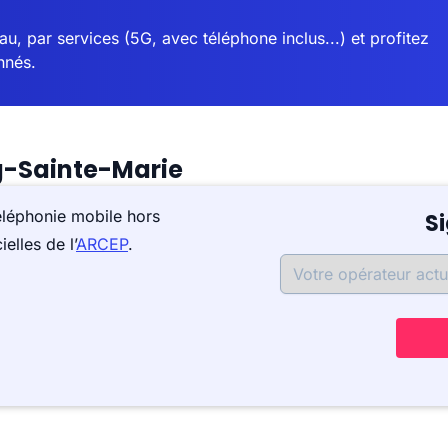
u, par services (5G, avec téléphone inclus...) et profitez
nnés.
g-Sainte-Marie
éléphonie mobile hors
S
elles de l’
ARCEP
.