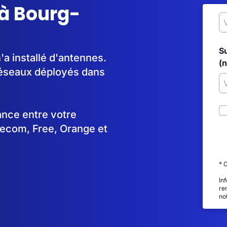
 à Bourg-
S
a installé d'antennes.
(
réseaux déployés dans
tance entre votre
lecom, Free, Orange et
* 
In
re
no