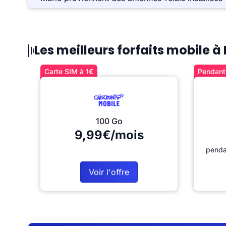
Les meilleurs forfaits mobile 
Carte SIM à 1€
Pendant 
100 Go
9,99€/mois
penda
Voir l'offre