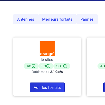
Antennes
Meilleurs forfaits
Pannes
5
sites
4G
5G
5G+
4G
Débit max :
2.1 Gb/s
Voir les forfaits