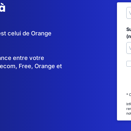
à
S
est celui de Orange
(
tance entre votre
lecom, Free, Orange et
* 
In
re
no