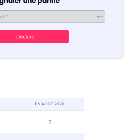
ignaler une panne
Déclarer
EN AOÛT 2026
0