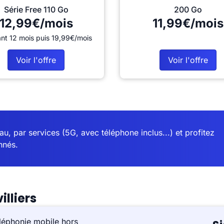
Série Free 110 Go
200 Go
12,99€/mois
11,99€/mois
nt 12 mois puis 19,99€/mois
Voir l'offre
Voir l'offre
u, par services (5G, avec téléphone inclus...) et profitez
nnés.
lliers
léphonie mobile hors