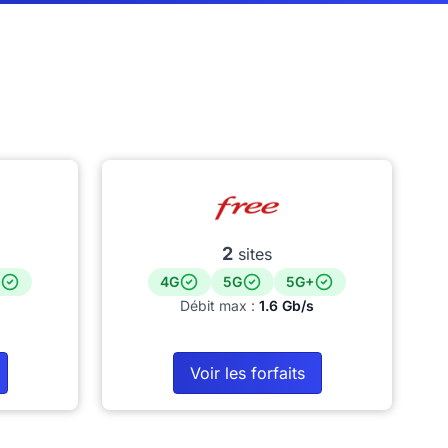
2
sites
4G
5G
5G+
Débit max :
1.6 Gb/s
Voir les forfaits