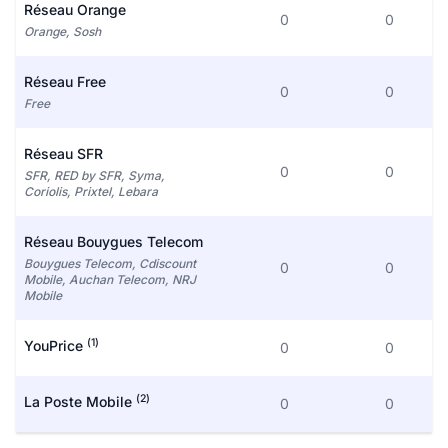
Réseau Orange
0
0
Orange, Sosh
Réseau Free
0
0
Free
Réseau SFR
0
0
SFR, RED by SFR, Syma,
Coriolis, Prixtel, Lebara
Réseau Bouygues Telecom
Bouygues Telecom, Cdiscount
0
0
Mobile, Auchan Telecom, NRJ
Mobile
(1)
YouPrice
0
0
(2)
La Poste Mobile
0
0