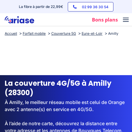
La fibre à partir de 22,99€
02 99 36 30 54
Bons plans
Accueil
Forfait mobile
Couverture 5G
Eure-et-Loir
Amilly
Box internet
Forfaits mobile
Téléphones
Streaming
La couverture 4G/5G à Amilly
(28300)
À Amilly, le meilleur réseau mobile est celui de Orange
avec 2 antenne(s) en service en 4G/5G.
À l’aide de notre carte, découvrez la distance entre
votre adresse et les antennes de Bouygues Telecom,