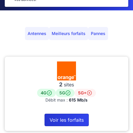
Antennes
Meilleurs forfaits
Pannes
2
sites
4G
5G
5G+
Débit max :
615 Mb/s
Voir les forfaits