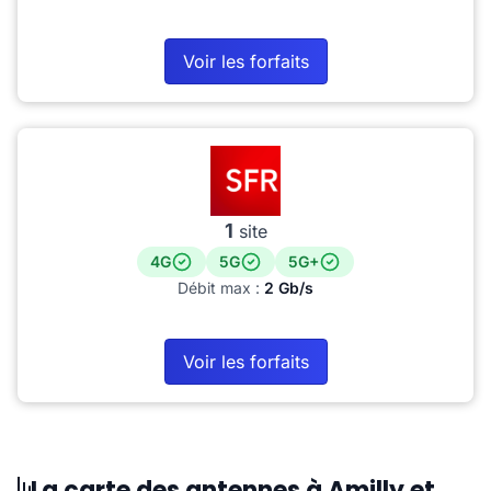
Voir les forfaits
1
site
4G
5G
5G+
Débit max :
2 Gb/s
Voir les forfaits
La carte des antennes à Amilly et