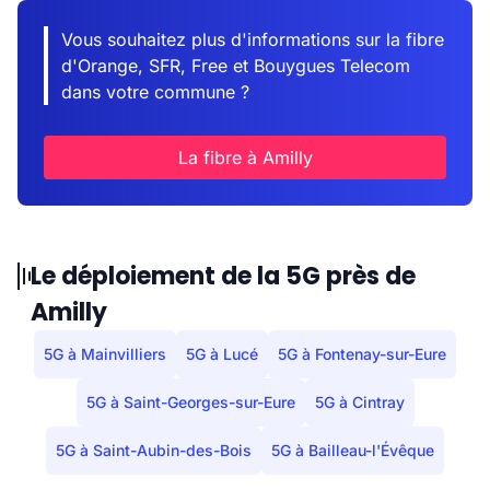
Vous souhaitez plus d'informations sur la fibre
d'Orange, SFR, Free et Bouygues Telecom
dans votre commune ?
La fibre à Amilly
Le déploiement de la 5G près de
Amilly
5G à Mainvilliers
5G à Lucé
5G à Fontenay-sur-Eure
5G à Saint-Georges-sur-Eure
5G à Cintray
5G à Saint-Aubin-des-Bois
5G à Bailleau-l'Évêque