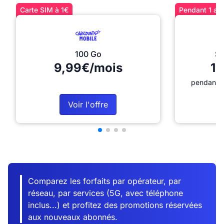
Carte SIM à 1€
Pendant 1 an 
100 Go
Sé
9,99€/mois
12
pendant 1
Voir l'offre
Comparez les forfaits par opérateur, par
réseau, par services (5G, avec téléphone
inclus...) et profitez des promotions réservées
aux nouveaux abonnés.