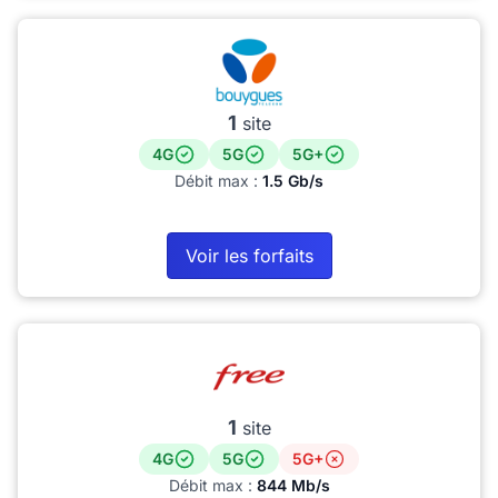
1
site
4G
5G
5G+
Débit max :
1.5 Gb/s
Voir les forfaits
1
site
4G
5G
5G+
Débit max :
844 Mb/s