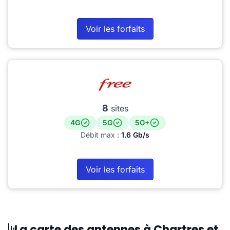
Voir les forfaits
8
sites
4G
5G
5G+
Débit max :
1.6 Gb/s
Voir les forfaits
La carte des antennes à Chartres et