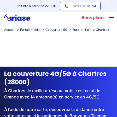
La fibre à partir de 22,99€
02 99 36 30 54
Bons plans
Accueil
Forfait mobile
Couverture 5G
Eure-et-Loir
Chartres
Box internet
Forfaits mobile
Téléphones
Streaming
La couverture 4G/5G à Chartres
(28000)
À Chartres, le meilleur réseau mobile est celui de
Orange avec 14 antenne(s) en service en 4G/5G.
À l’aide de notre carte, découvrez la distance entre
votre adresse et les antennes de Bouygues Telecom,