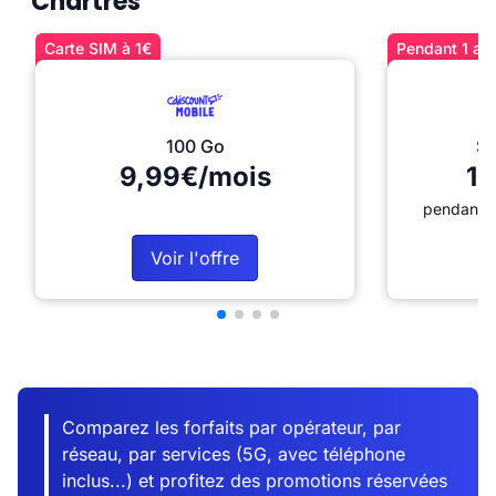
Chartres
Carte SIM à 1€
Pendant 1 an 
100 Go
Sé
9,99€/mois
12
pendant 1
Voir l'offre
Comparez les forfaits par opérateur, par
réseau, par services (5G, avec téléphone
inclus...) et profitez des promotions réservées