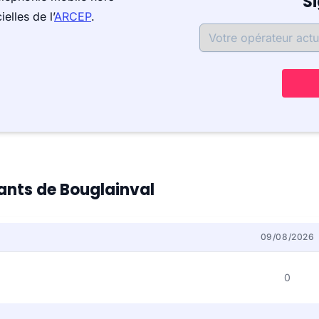
S
elles de l’
ARCEP
.
tants de Bouglainval
09/08/2026
0