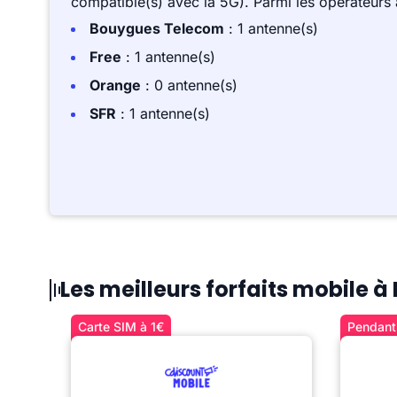
compatible(s) avec la 5G). Parmi les opérateurs
Bouygues Telecom
: 1 antenne(s)
Free
: 1 antenne(s)
Orange
: 0 antenne(s)
SFR
: 1 antenne(s)
Les meilleurs forfaits mobile à
Carte SIM à 1€
Pendant 