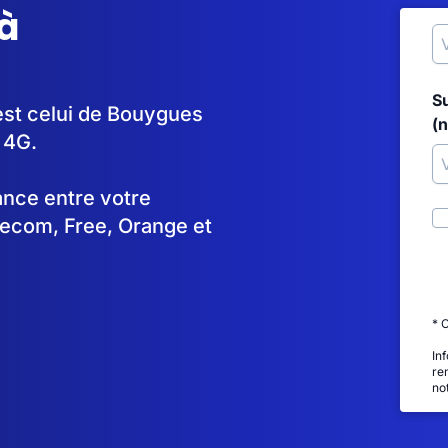
à
S
 est celui de Bouygues
(
 4G.
tance entre votre
lecom, Free, Orange et
* 
In
re
no