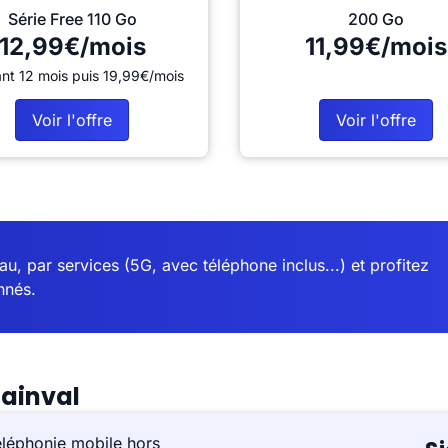
Série Free 110 Go
200 Go
12,99€/mois
11,99€/mois
nt 12 mois puis 19,99€/mois
Voir l'offre
Voir l'offre
u, par services (5G, avec téléphone inclus...) et profitez
nnés.
lainval
éléphonie mobile hors