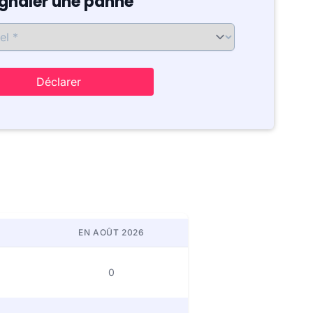
ignaler une panne
Déclarer
EN AOÛT 2026
0