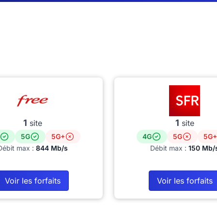
1
1
site
site
5G
5G+
4G
5G
5G+
Débit max :
844 Mb/s
Débit max :
150 Mb/
Voir les forfaits
Voir les forfaits