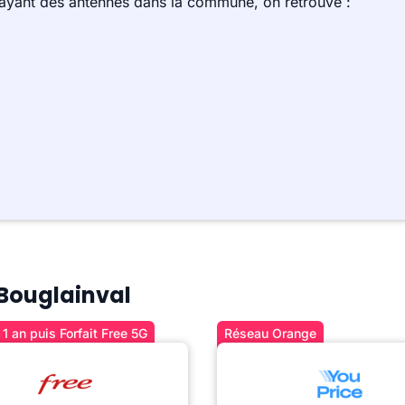
 ayant des antennes dans la commune, on retrouve :
 Bouglainval
1 an puis Forfait Free 5G
Réseau Orange