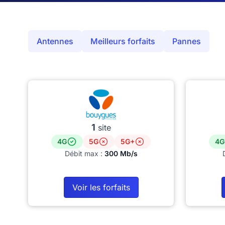
Antennes
Meilleurs forfaits
Pannes
1
site
4G
5G
5G+
4G
Débit max :
300 Mb/s
Voir les forfaits