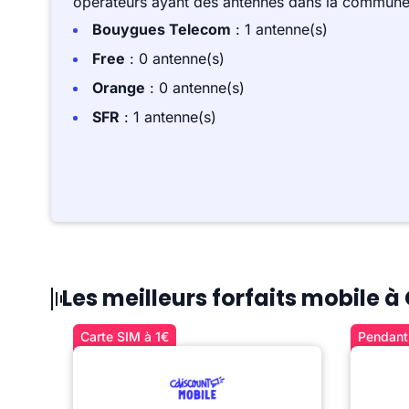
opérateurs ayant des antennes dans la commune,
Bouygues Telecom
: 1 antenne(s)
Free
: 0 antenne(s)
Orange
: 0 antenne(s)
SFR
: 1 antenne(s)
Les meilleurs forfaits mobile à 
Carte SIM à 1€
Pendant 