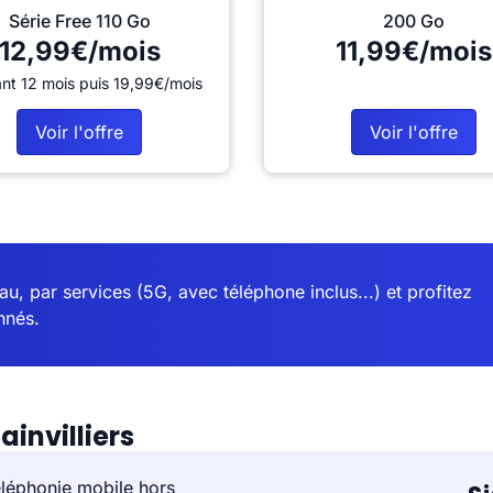
Série Free 110 Go
200 Go
12,99€/mois
11,99€/mois
nt 12 mois puis 19,99€/mois
Voir l'offre
Voir l'offre
u, par services (5G, avec téléphone inclus...) et profitez
nnés.
invilliers
éléphonie mobile hors