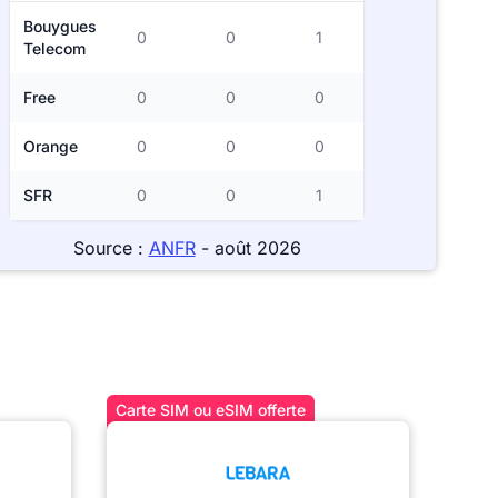
Bouygues
0
0
1
Telecom
Free
0
0
0
Orange
0
0
0
SFR
0
0
1
Source :
ANFR
- août 2026
Carte SIM ou eSIM offerte