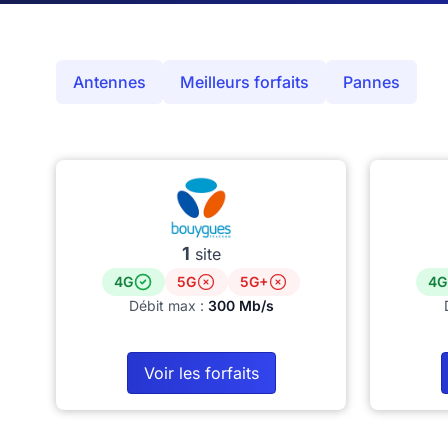
Antennes
Meilleurs forfaits
Pannes
1
site
4G
5G
5G+
4G
Débit max :
300 Mb/s
Voir les forfaits