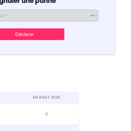
ignaler une panne
Déclarer
EN AOÛT 2026
0