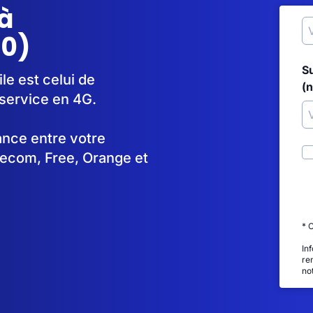
à
30)
S
le est celui de
(
service en 4G.
tance entre votre
lecom, Free, Orange et
* 
In
re
no