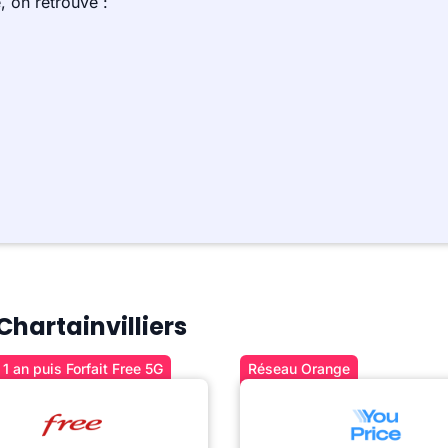
 on retrouve :
Chartainvilliers
1 an puis Forfait Free 5G
Réseau Orange