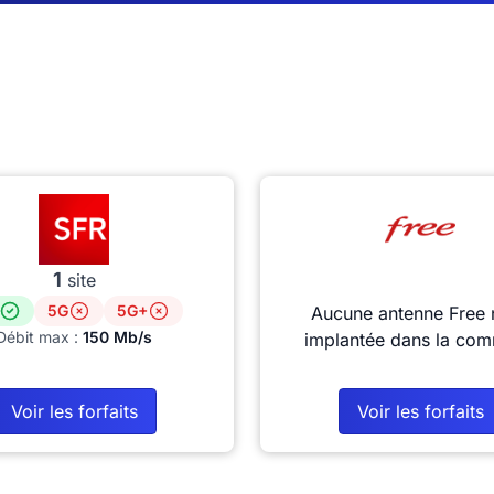
1
site
5G
5G+
Aucune antenne Free 
Débit max :
150 Mb/s
implantée dans la co
Voir les forfaits
Voir les forfaits