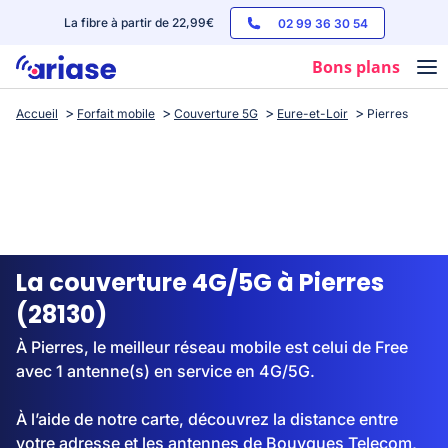
La fibre à partir de 22,99€
02 99 36 30 54
Bons plans
Accueil
Forfait mobile
Couverture 5G
Eure-et-Loir
Pierres
Box internet
Forfaits mobile
Téléphones
Streaming
La couverture 4G/5G à Pierres
(28130)
À Pierres, le meilleur réseau mobile est celui de Free
avec 1 antenne(s) en service en 4G/5G.
À l’aide de notre carte, découvrez la distance entre
votre adresse et les antennes de Bouygues Telecom,