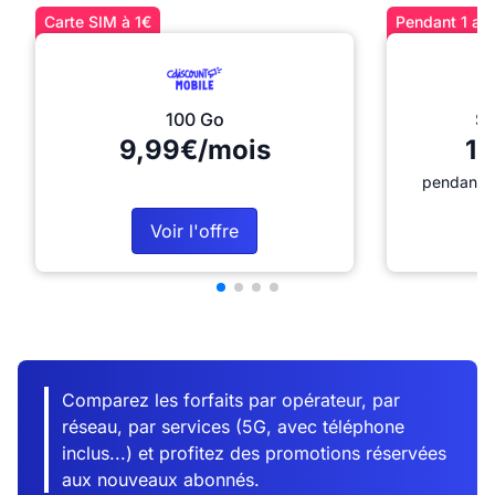
Carte SIM à 1€
Pendant 1 an 
100 Go
Sé
9,99€/mois
12
pendant 1
Voir l'offre
Comparez les forfaits par opérateur, par
réseau, par services (5G, avec téléphone
inclus...) et profitez des promotions réservées
aux nouveaux abonnés.