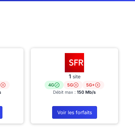
1
site
4G
5G
5G+
s
Débit max :
150 Mb/s
Voir les forfaits