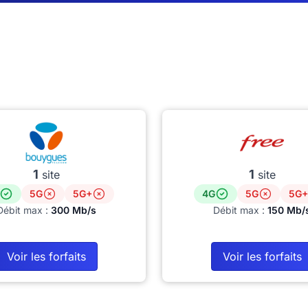
1
1
site
site
5G
5G+
4G
5G
5G+
Débit max :
300 Mb/s
Débit max :
150 Mb/
Voir les forfaits
Voir les forfaits