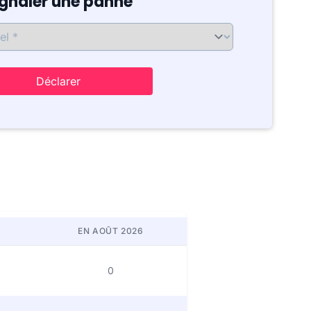
ignaler une panne
Déclarer
EN AOÛT 2026
0