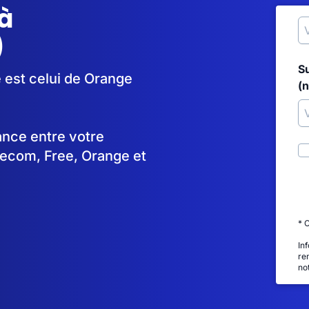
à
)
S
e est celui de Orange
(
tance entre votre
lecom, Free, Orange et
* 
In
re
no