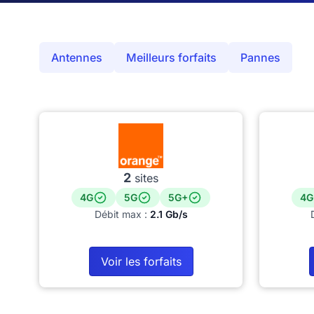
Antennes
Meilleurs forfaits
Pannes
2
sites
4G
5G
5G+
4G
Débit max :
2.1 Gb/s
Voir les forfaits