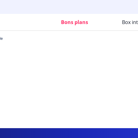
Bons plans
Box in
le