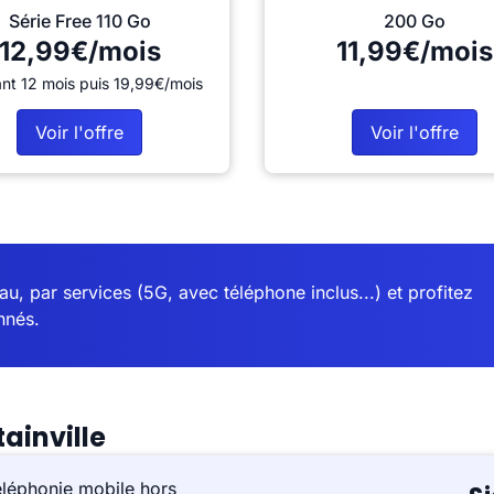
Série Free 110 Go
200 Go
12,99€/mois
11,99€/mois
nt 12 mois puis 19,99€/mois
Voir l'offre
Voir l'offre
u, par services (5G, avec téléphone inclus...) et profitez
nnés.
ainville
éléphonie mobile hors