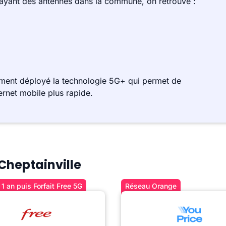
 ayant des antennes dans la commune, on retrouve :
ement déployé la technologie 5G+ qui permet de
ernet mobile plus rapide.
 Cheptainville
1 an puis Forfait Free 5G
Réseau Orange