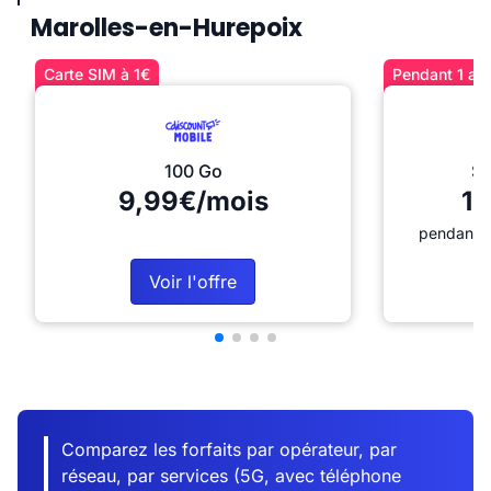
Marolles-en-Hurepoix
Carte SIM à 1€
Pendant 1 an 
100 Go
Sé
9,99€/mois
12
pendant 1
Voir l'offre
Comparez les forfaits par opérateur, par
réseau, par services (5G, avec téléphone