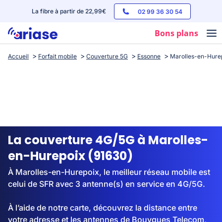
La fibre à partir de 22,99€
02 99 36 30 54
Bons plans
Accueil
Forfait mobile
Couverture 5G
Essonne
Marolles-en-Hure
Box internet
Forfaits mobile
Téléphones
Streaming
La couverture 4G/5G à Marolles-
en-Hurepoix (91630)
À Marolles-en-Hurepoix, le meilleur réseau mobile est
celui de SFR avec 3 antenne(s) en service en 4G/5G.
À l’aide de notre carte, découvrez la distance entre
votre adresse et les antennes de Bouygues Telecom,