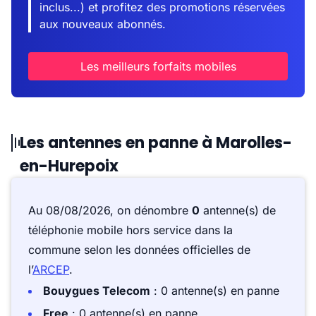
inclus...) et profitez des promotions réservées
aux nouveaux abonnés.
Les meilleurs forfaits mobiles
Les antennes en panne à Marolles-
en-Hurepoix
Au 08/08/2026, on dénombre
0
antenne(s) de
téléphonie mobile hors service dans la
commune selon les données officielles de
l’
ARCEP
.
Bouygues Telecom
: 0 antenne(s) en panne
Free
: 0 antenne(s) en panne