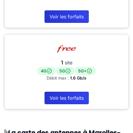
Voir les forfaits
1
site
4G
5G
5G+
Débit max :
1.6 Gb/s
Voir les forfaits
La carte des antennes à Marolles-