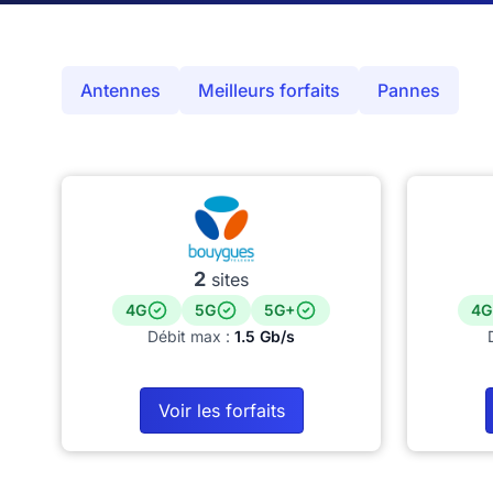
Antennes
Meilleurs forfaits
Pannes
2
sites
4G
5G
5G+
4G
Débit max :
1.5 Gb/s
Voir les forfaits