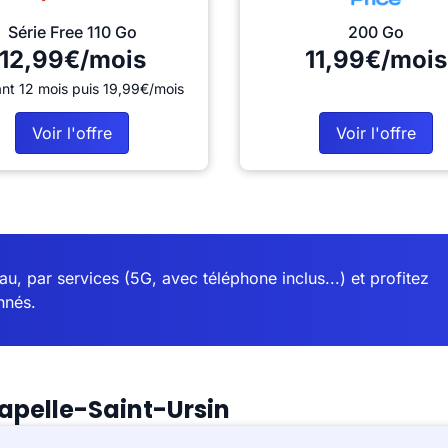
Série Free 110 Go
200 Go
12,99€/mois
11,99€/mois
nt 12 mois puis 19,99€/mois
Voir l'offre
Voir l'offre
u, par services (5G, avec téléphone inclus...) et profitez
nnés.
apelle-Saint-Ursin