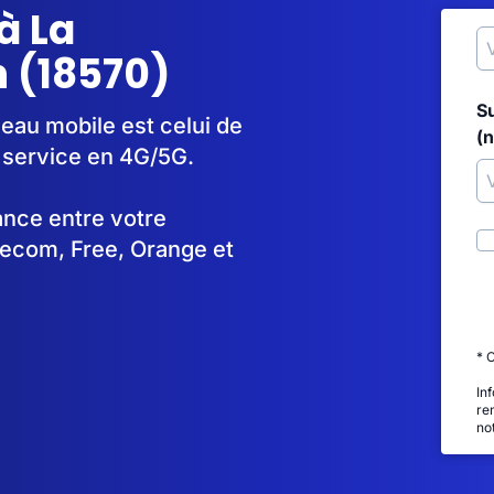
à La
 (18570)
S
seau mobile est celui de
(
 service en 4G/5G.
tance entre votre
lecom, Free, Orange et
* 
In
re
no