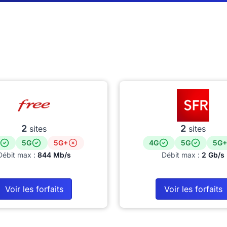
2
2
sites
sites
5G
5G+
4G
5G
5G+
Débit max :
844 Mb/s
Débit max :
2 Gb/s
Voir les forfaits
Voir les forfaits