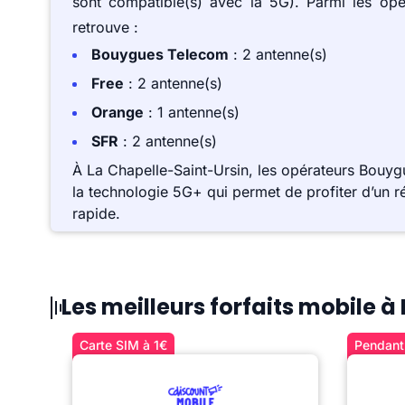
sont compatible(s) avec la 5G). Parmi les op
retrouve :
Bouygues Telecom
: 2 antenne(s)
Free
: 2 antenne(s)
Orange
: 1 antenne(s)
SFR
: 2 antenne(s)
À La Chapelle-Saint-Ursin, les opérateurs Bouy
la technologie 5G+ qui permet de profiter d’un r
rapide.
Les meilleurs forfaits mobile 
Carte SIM à 1€
Pendant 