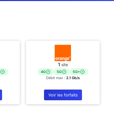
1
site
4G
5G
5G+
Débit max :
2.1 Gb/s
Voir les forfaits