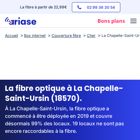
La fibre à partir de 22,99€
02 99 36 30 54
Bons plans
Accueil
Box internet
Couverture fibre
Cher
La Chapelle-Saint-Ur
Box internet
Forfaits mobile
Téléphones
Streaming
La fibre optique à La Chapelle-
Saint-Ursin (18570).
À La Chapelle-Saint-Ursin, la fibre optique a
commencé à être déployée en 2019 et couvre
désormais 99% des locaux. 19 locaux ne sont pas
encore raccordables à la fibre.