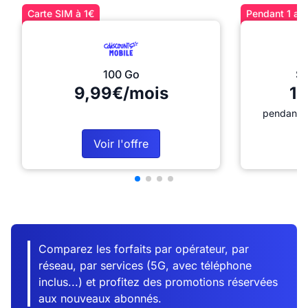
Carte SIM à 1€
Pendant 1 an 
100 Go
Sé
9,99€/mois
12
pendant 1
Voir l'offre
Comparez les forfaits par opérateur, par
réseau, par services (5G, avec téléphone
inclus...) et profitez des promotions réservées
aux nouveaux abonnés.