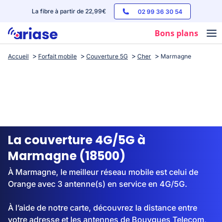
La fibre à partir de 22,99€
02 99 36 30 54
Bons plans
Accueil
Forfait mobile
Couverture 5G
Cher
Marmagne
Box internet
Forfaits mobile
Téléphones
Streaming
La couverture 4G/5G à
Marmagne (18500)
À Marmagne, le meilleur réseau mobile est celui de
Orange avec 3 antenne(s) en service en 4G/5G.
À l’aide de notre carte, découvrez la distance entre
votre adresse et les antennes de Bouygues Telecom,