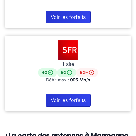
Voir les forfaits
1
site
4G
5G
5G+
Débit max :
995 Mb/s
Voir les forfaits
La carte des antennes à Marmagne