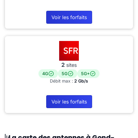
Voir les forfaits
2
sites
4G
5G
5G+
Débit max :
2 Gb/s
Voir les forfaits
La carte des antennes à Gond-