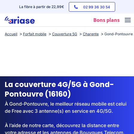
La fibre à partir de 22,99€
02 99 36 30 54
Bons plans
Accueil
Forfait mobile
Couverture 5G
Charente
Gond-Pontouvre
Box internet
Forfaits mobile
Téléphones
Streaming
La couverture 4G/5G à Gond-
Pontouvre (16160)
À Gond-Pontouvre, le meilleur réseau mobile est celui
de Free avec 3 antenne(s) en service en 4G/5G.
À l’aide de notre carte, découvrez la distance entre
votre adresse et les antennes de Bouygues Telecom,