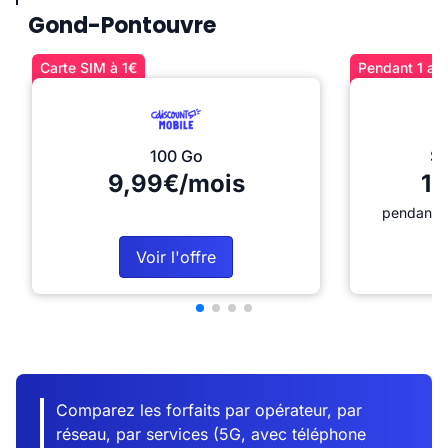
Gond-Pontouvre
Carte SIM à 1€
Pendant 1 an 
100 Go
Sé
9,99€/mois
12
pendant 1
Voir l'offre
Comparez les forfaits par opérateur, par
réseau, par services (5G, avec téléphone