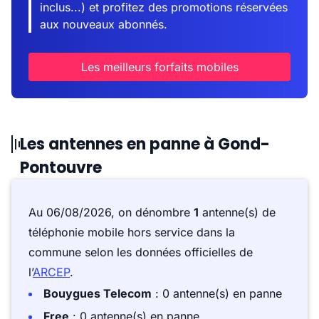
inclus...) et profitez des promotions réservées
aux nouveaux abonnés.
Les meilleurs forfaits mobiles
Les antennes en panne à Gond-
Pontouvre
Au 06/08/2026, on dénombre
1
antenne(s) de
téléphonie mobile hors service dans la
commune selon les données officielles de
l’
ARCEP
.
Bouygues Telecom
: 0 antenne(s) en panne
Free
: 0 antenne(s) en panne