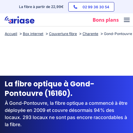
La fibre à partir de 22,99€
02 99 36 30 54
Bons plans
Accueil
Box internet
Couverture fibre
Charente
Gond-Pontouvre
Box internet
Forfaits mobile
Téléphones
Streaming
La fibre optique à Gond-
Pontouvre (16160).
À Gond-Pontouvre, la fibre optique a commencé à être
déployée en 2009 et couvre désormais 94% des
locaux. 293 locaux ne sont pas encore raccordables à
la fibre.