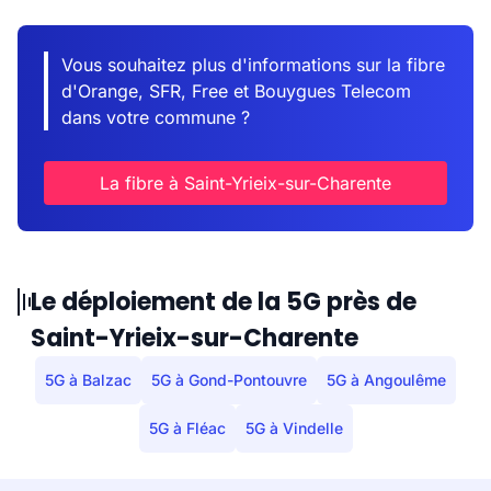
Vous souhaitez plus d'informations sur la fibre
d'Orange, SFR, Free et Bouygues Telecom
dans votre commune ?
La fibre à Saint-Yrieix-sur-Charente
Le déploiement de la 5G près de
Saint-Yrieix-sur-Charente
5G à Balzac
5G à Gond-Pontouvre
5G à Angoulême
5G à Fléac
5G à Vindelle