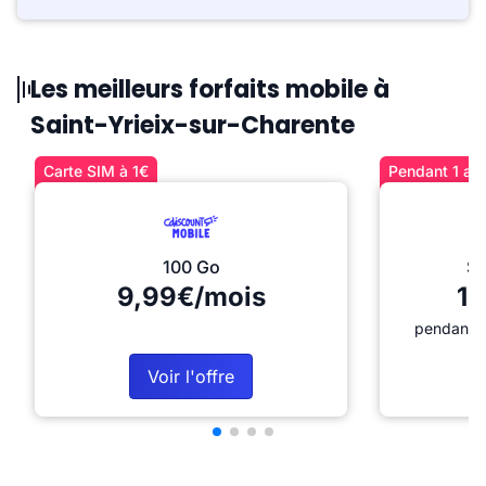
Les meilleurs forfaits mobile à
Saint-Yrieix-sur-Charente
Carte SIM à 1€
Pendant 1 an 
100 Go
Sé
9,99€/mois
12
pendant 1
Voir l'offre