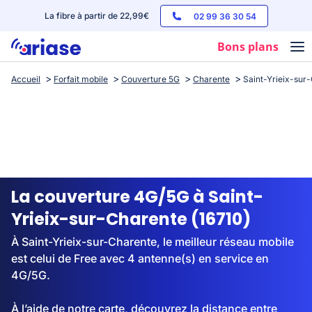
La fibre à partir de 22,99€
02 99 36 30 54
Bons plans
Accueil
Forfait mobile
Couverture 5G
Charente
Saint-Yrieix-sur
Box internet
Forfaits mobile
Téléphones
Streaming
La couverture 4G/5G à Saint-
Yrieix-sur-Charente (16710)
À Saint-Yrieix-sur-Charente, le meilleur réseau mobile
est celui de Free avec 4 antenne(s) en service en
4G/5G.
À l’aide de notre carte, découvrez la distance entre