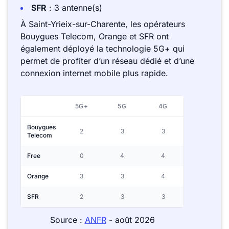
SFR
: 3 antenne(s)
À Saint-Yrieix-sur-Charente, les opérateurs
Bouygues Telecom, Orange et SFR ont
également déployé la technologie 5G+ qui
permet de profiter d’un réseau dédié et d’une
connexion internet mobile plus rapide.
5G+
5G
4G
Bouygues
2
3
3
Telecom
Free
0
4
4
Orange
3
3
4
SFR
2
3
3
Source :
ANFR
- août 2026