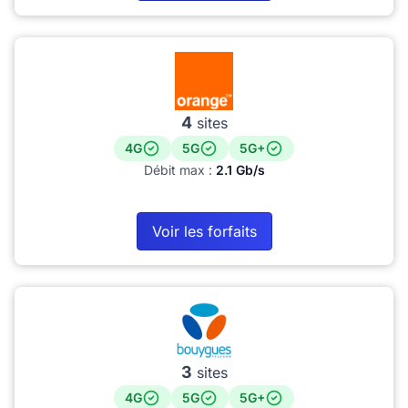
4
sites
4G
5G
5G+
Débit max :
2.1 Gb/s
Voir les forfaits
3
sites
4G
5G
5G+