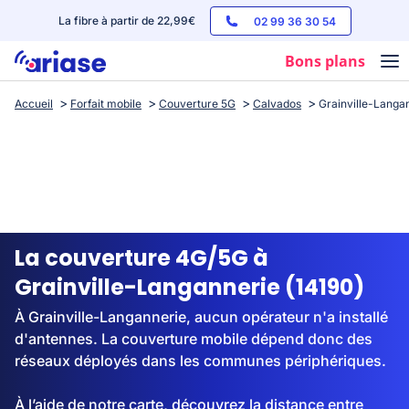
La fibre à partir de 22,99€
02 99 36 30 54
Bons plans
Accueil
Forfait mobile
Couverture 5G
Calvados
Grainville-Langa
Box internet
Forfaits mobile
Téléphones
Streaming
La couverture 4G/5G à
Grainville-Langannerie (14190)
À Grainville-Langannerie, aucun opérateur n'a installé
d'antennes. La couverture mobile dépend donc des
réseaux déployés dans les communes périphériques.
À l’aide de notre carte, découvrez la distance entre