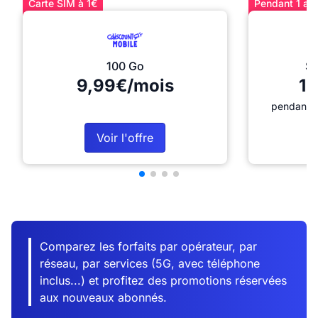
Carte SIM à 1€
Pendant 1 an 
100 Go
Sé
9,99€/mois
12
pendant 1
Voir l'offre
Comparez les forfaits par opérateur, par
réseau, par services (5G, avec téléphone
inclus...) et profitez des promotions réservées
aux nouveaux abonnés.