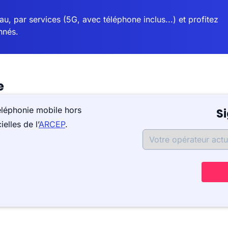
u, par services (5G, avec téléphone inclus...) et profitez
nnés.
e
éléphonie mobile hors
S
elles de l’
ARCEP
.