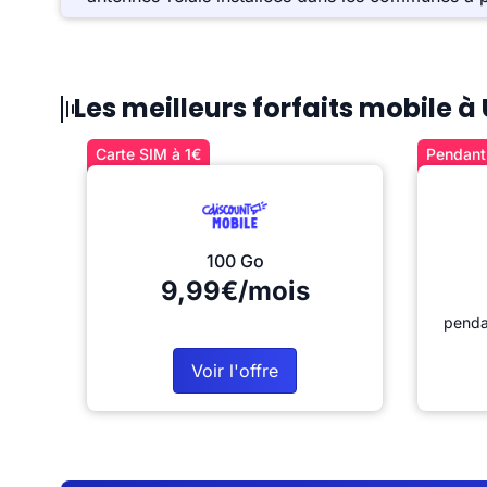
Les meilleurs forfaits mobile à 
Carte SIM à 1€
Pendant 
100 Go
9,99€/mois
penda
Voir l'offre