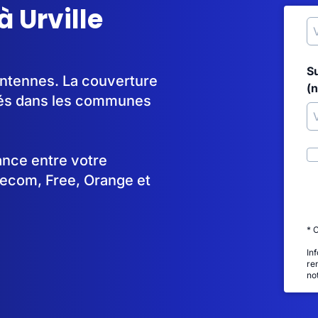
 Urville
S
'antennes. La couverture
(
yés dans les communes
tance entre votre
lecom, Free, Orange et
* 
In
re
no