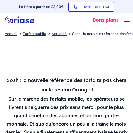
La fibre à partir de 22,99€
02 99 36 30 54
Bons plans
Accueil
Forfait mobile
Actualité
Sosh : la nouvelle référence des forf
Box internet
Forfaits mobile
Téléphones
Streaming
Sosh : la nouvelle référence des forfaits pas chers
sur le réseau Orange !
Sur le marché des forfaits mobile, les opérateurs se
livrent une guerre des prix sans merci, pour le plus
grand bénéfice des abonnés et de leurs porte-
monnaie. Et quoiqu'encore un peu à la traîne le mois
dernier, Sosh a finalement suffisamment baissé le prix