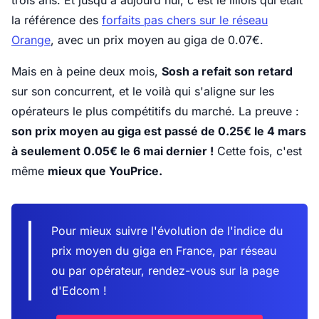
trois ans. Et jusqu'à aujourd'hui, c'est le lillois qui était
la référence des
forfaits pas chers sur le réseau
Orange
, avec un prix moyen au giga de 0.07€.
Mais en à peine deux mois,
Sosh a refait son retard
sur son concurrent, et le voilà qui s'aligne sur les
opérateurs le plus compétitifs du marché. La preuve :
son prix moyen au giga est passé de 0.25€ le 4 mars
à seulement 0.05€ le 6 mai dernier !
Cette fois, c'est
même
mieux que YouPrice.
Pour mieux suivre l'évolution de l'indice du
prix moyen du giga en France, par réseau
ou par opérateur, rendez-vous sur la page
d'Edcom !