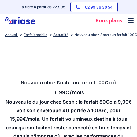
La fibre à partir de 22,99€
02 99 36 30 54
Bons plans
Accueil
Forfait mobile
Actualité
Nouveau chez Sosh : un forfait 100
Box internet
Forfaits mobile
Téléphones
Streaming
Nouveau chez Sosh : un forfait 100Go à
15,99€/mois
Nouveauté du jour chez Sosh : le forfait 80Go à 9,99€
voit son enveloppe 4G portée à 100Go, pour
15,99€/mois. Un forfait volumineux destiné à tous
ceux qui souhaitent rester connecté en tous temps et
depuis n'importe où, avec les performances du