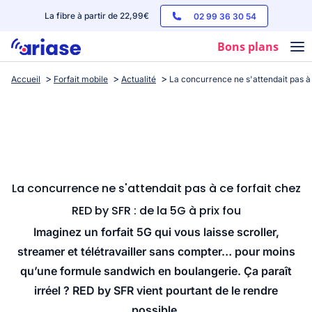
La fibre à partir de 22,99€
02 99 36 30 54
Bons plans
Accueil
Forfait mobile
Actualité
La concurrence ne s'attendait pas à 
Box internet
Forfaits mobile
Téléphones
Streaming
La concurrence ne s'attendait pas à ce forfait chez
RED by SFR : de la 5G à prix fou
Imaginez un forfait 5G qui vous laisse scroller,
streamer et télétravailler sans compter… pour moins
qu’une formule sandwich en boulangerie. Ça paraît
irréel ? RED by SFR vient pourtant de le rendre
possible.