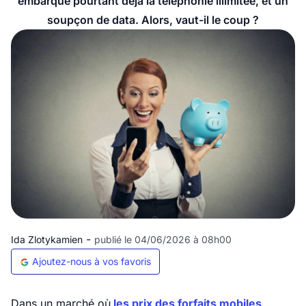
embarque pourtant déjà la téléphonie illimitée, et un
soupçon de data. Alors, vaut-il le coup ?
-
Ida Zlotykamien
publié le 04/06/2026 à 08h00
Ajoutez-nous à vos favoris
Dans un marché où
les prix des forfaits mobiles