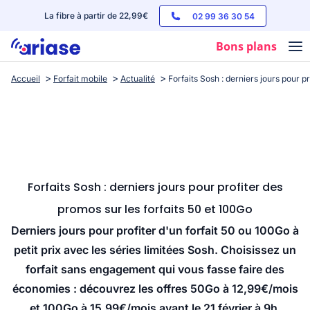
La fibre à partir de 22,99€
02 99 36 30 54
Bons plans
Accueil
Forfait mobile
Actualité
Forfaits Sosh : derniers jours pour p
Box internet
Forfaits mobile
Téléphones
Streaming
Forfaits Sosh : derniers jours pour profiter des
promos sur les forfaits 50 et 100Go
Derniers jours pour profiter d'un forfait 50 ou 100Go à
petit prix avec les séries limitées Sosh. Choisissez un
forfait sans engagement qui vous fasse faire des
économies : découvrez les offres 50Go à 12,99€/mois
et 100Go à 15,99€/mois avant le 21 février à 9h.