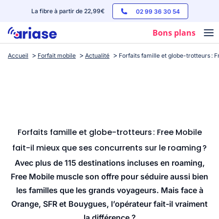
La fibre à partir de 22,99€
02 99 36 30 54
Bons plans
Accueil
Forfait mobile
Actualité
Forfaits famille et globe-trotteurs :
Box internet
Forfaits mobile
Téléphones
Streaming
Forfaits famille et globe-trotteurs : Free Mobile
fait-il mieux que ses concurrents sur le roaming ?
Avec plus de 115 destinations incluses en roaming,
Free Mobile muscle son offre pour séduire aussi bien
les familles que les grands voyageurs. Mais face à
Orange, SFR et Bouygues, l’opérateur fait-il vraiment
la différence ?